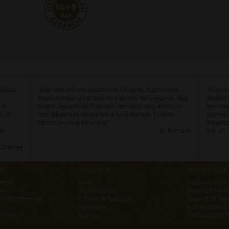
lással.
"Már nem először vásárolunk Önöknél. Számunkra
"Köszön
fontos a megbízhatóság és a termék minősége is. Még
átvétel
itt
sosem csalódtunk Önökben, reméljük még többször
kedvese
, jó
lesz alkalmunk választani a kínálatukból. További
gyorsan
sikeres munkát kívánunk!"
elégedet
ót
H. Kornélia
elő :-)"
Erzsébet
ereső
Hírek
Hasznos tudniv
ek
Stylist ajánlja
Vásárlási infor
erűbb termékek
Hírlevél feliratkozás
Garanciális ké
Facebook
Jogi nyilatkozat
rmékek
Marvin
Visszaküldési ű