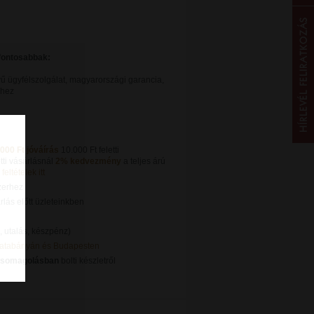
gfontosabbak:
ű ügyfélszolgálat, magyarországi garancia,
khez
.000 Ft jóváírás
10.000 Ft feletti
tti vásárlásnál
2% kedvezmény
a teljes árú
feltételek itt
zerhez
lás előtt üzleteinkben
, utalás, készpénz)
Tatabányán és Budapesten
csomagolásban
bolti készletről