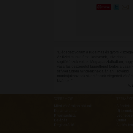
Save
"Elégedett voltam a rugalmas és gyors kiszolgá
Az üzlet munkatársai kedvesek, udvariasak,
segítőkészek voltak. Megtapasztalhattam, hogy 
vásárlás összegétől függetlenül fontos a vásárló
szívvel tudom mindenkinek ajánlani. További
munkájukhoz sok sikert és sok elégedett vásárl
kívánok! "
V. 
Miért vásároljon nálunk
Ajándékk
Kosár tartalma
Új termék
Kívánságlista
Legnépsz
Belépés
Outlet
Regisztráció
Akciós te