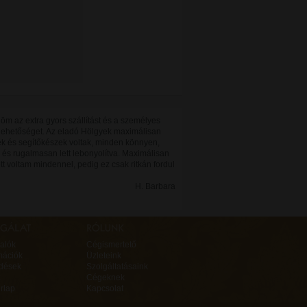
öm az extra gyors szállítást és a személyes
i lehetőséget. Az eladó Hölgyek maximálisan
k és segítőkészek voltak, minden könnyen,
 és rugalmasan lett lebonyolítva. Maximálisan
t voltam mindennel, pedig ez csak ritkán fordul
H. Barbara
alók
Cégismertető
mációk
Üzleteink
rdések
Szolgáltatásaink
Cégeknek
rlap
Kapcsolat