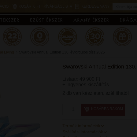
ÁCIÓ
KOSÁR:
0 FT
KÍVÁNSÁGLISTA
KÉRDÉSE VAN?
al Living
Swarovski Annual Edition 130. évfordulós dísz 2025
Swarovski Annual Edition 130.
Listaár: 49 900 Ft
+ ingyenes kiszállítás
2 db van készleten, szállítható!
KOSÁRBA RAKOM
Termék információk
Szállítási információk