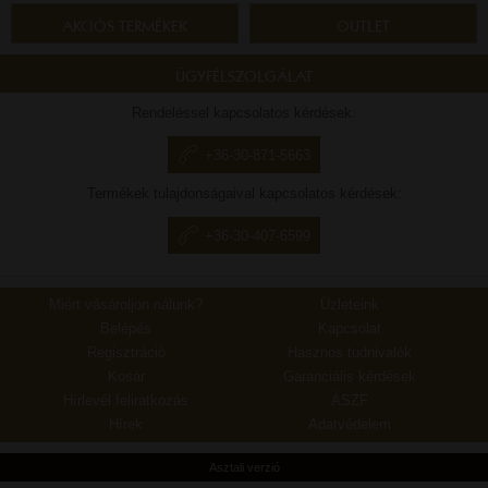
AKCIÓS TERMÉKEK
OUTLET
ÜGYFÉLSZOLGÁLAT
Rendeléssel kapcsolatos kérdések:
+36-30-871-5663
Termékek tulajdonságaival kapcsolatos kérdések:
+36-30-407-6599
Miért vásároljon nálunk?
Üzleteink
Belépés
Kapcsolat
Regisztráció
Hasznos tudnivalók
Kosár
Garanciális kérdések
Hírlevél feliratkozás
ÁSZF
Hírek
Adatvédelem
Asztali verzió