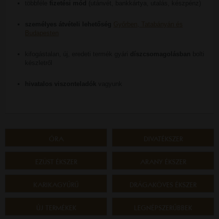
többféle
fizetési mód
(utánvét, bankkártya, utalás, készpénz)
személyes átvételi lehetőség
Győrben, Tatabányán és
Budapesten
kifogástalan, új, eredeti termék gyári
díszcsomagolásban
bolti
készletről
hivatalos viszonteladók
vagyunk
ÓRA
DIVATÉKSZER
EZÜST ÉKSZER
ARANY ÉKSZER
KARIKAGYŰRŰ
DRÁGAKÖVES ÉKSZER
ÚJ TERMÉKEK
LEGNÉPSZERŰBBEK