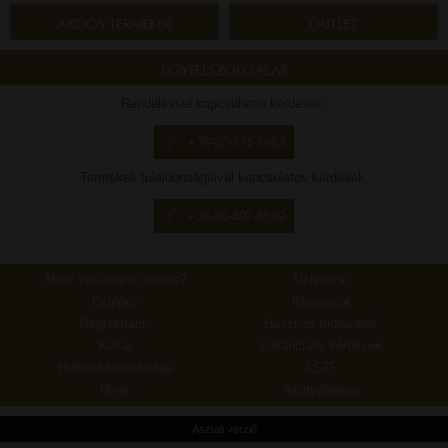
AKCIÓS TERMÉKEK
OUTLET
ÜGYFÉLSZOLGÁLAT
Rendeléssel kapcsolatos kérdések:
+36-30-871-5663
Termékek tulajdonságaival kapcsolatos kérdések:
+36-30-407-6599
Miért vásároljon nálunk?
Üzleteink
Belépés
Kapcsolat
Regisztráció
Hasznos tudnivalók
Kosár
Garanciális kérdések
Hírlevél feliratkozás
ÁSZF
Hírek
Adatvédelem
Asztali verzió