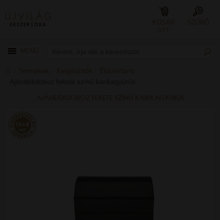
KOSÁR
SZŰRŐ
0 FT
MENÜ
Termékek
Kiegészítők
Ékszertartó
Ajándékdoboz fekete színű karikagyűrűs
AJÁNDÉKDOBOZ FEKETE SZÍNŰ KARIKAGYŰRŰS