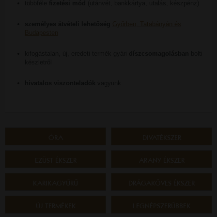
többféle
fizetési mód
(utánvét, bankkártya, utalás, készpénz)
személyes átvételi lehetőség
Győrben, Tatabányán és
Budapesten
kifogástalan, új, eredeti termék gyári
díszcsomagolásban
bolti
készletről
hivatalos viszonteladók
vagyunk
ÓRA
DIVATÉKSZER
EZÜST ÉKSZER
ARANY ÉKSZER
KARIKAGYŰRŰ
DRÁGAKÖVES ÉKSZER
ÚJ TERMÉKEK
LEGNÉPSZERŰBBEK