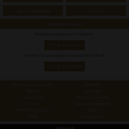
AKCIÓS TERMÉKEK
OUTLET
ÜGYFÉLSZOLGÁLAT
Rendeléssel kapcsolatos kérdések:
+36-30-871-5663
Termékek tulajdonságaival kapcsolatos kérdések:
+36-30-407-6599
Miért vásároljon nálunk?
Üzleteink
Belépés
Kapcsolat
Regisztráció
Hasznos tudnivalók
Kosár
Garanciális kérdések
Hírlevél feliratkozás
ÁSZF
Hírek
Adatvédelem
Asztali verzió