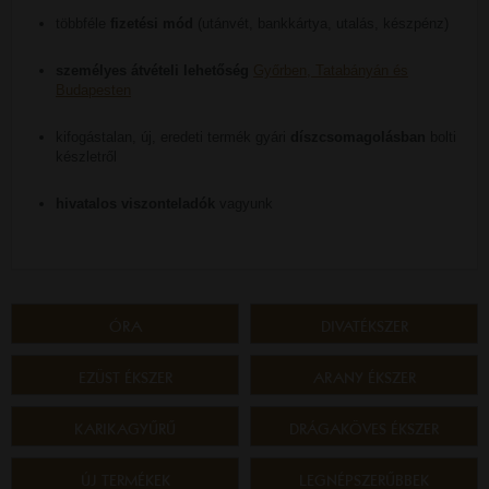
többféle
fizetési mód
(utánvét, bankkártya, utalás, készpénz)
személyes átvételi lehetőség
Győrben, Tatabányán és
Budapesten
kifogástalan, új, eredeti termék gyári
díszcsomagolásban
bolti
készletről
hivatalos viszonteladók
vagyunk
ÓRA
DIVATÉKSZER
EZÜST ÉKSZER
ARANY ÉKSZER
KARIKAGYŰRŰ
DRÁGAKÖVES ÉKSZER
ÚJ TERMÉKEK
LEGNÉPSZERŰBBEK