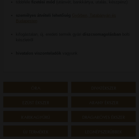
többféle
fizetési mód
(utánvét, bankkártya, utalás, készpénz)
személyes átvételi lehetőség
Győrben, Tatabányán és
Budapesten
kifogástalan, új, eredeti termék gyári
díszcsomagolásban
bolti
készletről
hivatalos viszonteladók
vagyunk
ÓRA
DIVATÉKSZER
EZÜST ÉKSZER
ARANY ÉKSZER
KARIKAGYŰRŰ
DRÁGAKÖVES ÉKSZER
ÚJ TERMÉKEK
LEGNÉPSZERŰBBEK