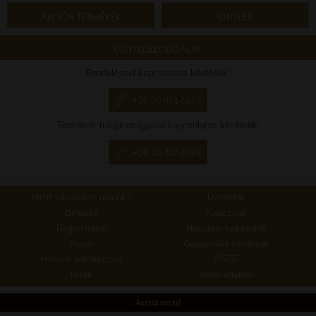
AKCIÓS TERMÉKEK
OUTLET
ÜGYFÉLSZOLGÁLAT
Rendeléssel kapcsolatos kérdések:
+36-30-871-5663
Termékek tulajdonságaival kapcsolatos kérdések:
+36-30-407-6599
Miért vásároljon nálunk?
Üzleteink
Belépés
Kapcsolat
Regisztráció
Hasznos tudnivalók
Kosár
Garanciális kérdések
Hírlevél feliratkozás
ÁSZF
Hírek
Adatvédelem
Asztali verzió