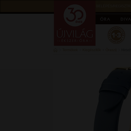
BELÉPÉS/REGISZTR
Termékek
Kiegészítők
Óraszíj
Hirsc