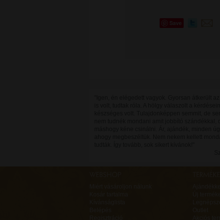
Save
"Igen, én elégedett vagyok. Gyorsan átkerült az 
is volt, tudtak róla. A hölgy válaszolt a kérdései
készséges volt. Tulajdonképpen semmit, de se
nem tudnék mondani amit jobbító szándékkal, 
máshogy kéne csinálni. Ár, ajándék, minden úg
ahogy megbeszéltük. Nem nekem kellett mond
tudták. Így tovább, sok sikert kívánok!"
Sz
Miért vásároljon nálunk
Ajándékk
Kosár tartalma
Új termék
Kívánságlista
Legnépsz
Belépés
Outlet
Regisztráció
Akciós te