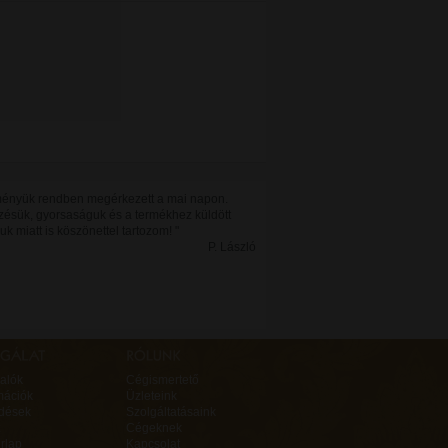
ényük rendben megérkezett a mai napon.
zésük, gyorsaságuk és a termékhez küldött
k miatt is köszönettel tartozom! "
P. László
alók
Cégismertető
mációk
Üzleteink
rdések
Szolgáltatásaink
Cégeknek
rlap
Kapcsolat