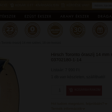
ÁCIÓ
KOSÁR:
0 FT
KÍVÁNSÁGLISTA
KÉRDÉSE VAN?
h Toronto óraszíj 14 mm széles, 18 cm hosszú
Hirsch Toronto óraszíj 14 mm 
03702180-1-14
Listaár: 7 990 Ft
1 db van készleten, szállítható!
KOSÁRBA RAKOM
Hol tudom megnézni, felpróbálni?
Termék információk