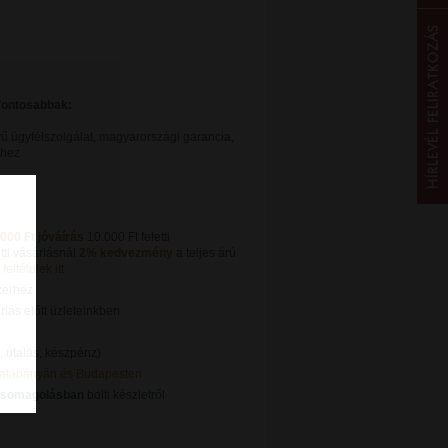
gfontosabbak:
ű ügyfélszolgálat, magyarországi garancia,
khez
.000 Ft jóváírás
10.000 Ft feletti
tti vásárlásnál
2% kedvezmény
a teljes árú
feltételek itt
zerhez
lás előtt üzleteinkben
, utalás, készpénz)
Tatabányán és Budapesten
csomagolásban
bolti készletről