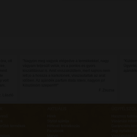
óra, ott
"Nagyon meg vagyok elégedve a termékekkel, nagy
"Küldem
mre,
vágyam teljesült velük, es a pontos es gyors
Ügyinté
mmit
kiszállítással is. Amit visszaküldtem, mert sajnos nem
ajándéku
de
lett jo a hossza a karkotonek, visszautaltak az arat
y volt
időben. Az ajándék parfüm illata isteni, nagyon jo!
ani,
Köszönöm szepen!!!!"
F. Zsuzsa
. László
ereső
Hírek
Hasznos tudniv
ek
Stylist ajánlja
Vásárlási infor
erűbb termékek
Hírlevél feliratkozás
Garanciális ké
Facebook
Jogi nyilatkozat
rmékek
Marvin
Visszaküldési ű