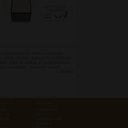
 szépen köszönöm, tetszik a megrendelt
Az eladók hihetetlen kedvesek és segítőkészek,
bször jártam az üzletben, és rendkívül magas
alú a kiszolgálás! (: Köszönöm szépen!"
H. Dorottya
alók
Cégismertető
mációk
Üzleteink
rdések
Szolgáltatásaink
Cégeknek