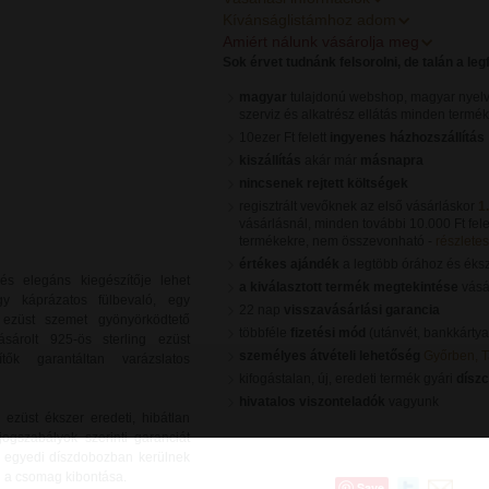
Kívánságlistámhoz adom
Amiért nálunk vásárolja meg
Sok érvet tudnánk felsorolni, de talán a le
magyar
tulajdonú webshop, magyar nyelv
szerviz és alkatrész ellátás minden termé
10ezer Ft felett
ingyenes házhozszállítás
kiszállítás
akár már
másnapra
nincsenek rejtett költségek
regisztrált vevőknek az első vásárláskor
1
vásárlásnál, minden további 10.000 Ft fele
termékekre, nem összevonható -
részletes 
értékes ajándék
a legtöbb órához és éks
és elegáns kiegészítője lehet
a kiválasztott termék megtekintése
vásár
gy káprázatos fülbevaló, egy
22 nap
visszavásárlási garancia
ezüst szemet gyönyörködtető
többféle
fizetési mód
(utánvét, bankkártya
ásárolt 925-ös sterling ezüst
személyes átvételi lehetőség
Győrben, 
tők garantáltan varázslatos
kifogástalan, új, eredeti termék gyári
dísz
hivatalos viszonteladók
vagyunk
züst ékszer eredeti, hibátlan
jogszabályok szerinti garanciát
s, egyedi díszdobozban kerülnek
en a csomag kibontása.
Save