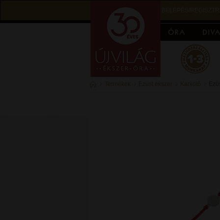
BELÉPÉS/REGISZTR
Termékek
Ezüst ékszer
Karkötő
Ezüs