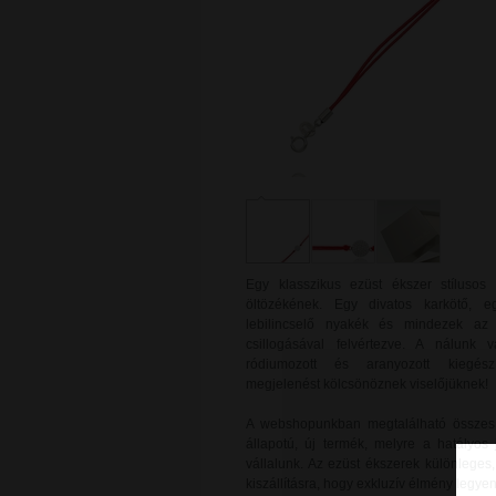
Egy klasszikus ezüst ékszer stílusos 
öltözékének. Egy divatos karkötő, e
lebilincselő nyakék és mindezek az 
csillogásával felvértezve. A nálunk v
ródiumozott és aranyozott kiegészí
megjelenést kölcsönöznek viselőjüknek!
A webshopunkban megtalálható összes e
állapotú, új termék, melyre a hatályos 
vállalunk. Az ezüst ékszerek különlege
kiszállításra, hogy exkluzív élmény legy