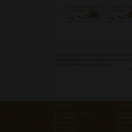
"Nagyon elégedett voltam az üzletekben történ
tájékoztatással és kiszolgálással. A megrendelt
kiszállási ideje nagyon gyors volt."
Miért vásároljon nálunk
Ajándékk
Kosár tartalma
Új termék
Kívánságlista
Legnépsz
Belépés
Outlet