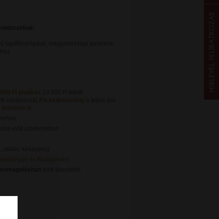
gfontosabbak:
ű ügyfélszolgálat, magyarországi garancia,
khez
.000 Ft jóváírás
10.000 Ft feletti
tti vásárlásnál
2% kedvezmény
a teljes árú
feltételek itt
zerhez
lás előtt üzleteinkben
, utalás, készpénz)
Tatabányán és Budapesten
csomagolásban
bolti készletről