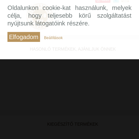
Oldalunkon cookie-kat használunk, melyek
célja, hogy teljesebb körű szolgáltatást
nyújtsunk látogatóink részére.
Elfogadom
Beállítások
HASONLÓ TERMÉKEK, AJÁNLJUK ÖNNEK
KIEGÉSZÍTŐ TERMÉKEK