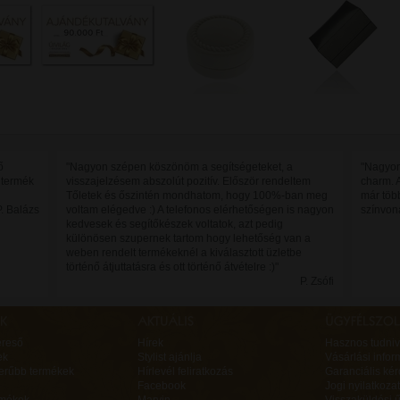
ő
"Nagyon szépen köszönöm a segítségeteket, a
"Nagyon
 termék
visszajelzésem abszolút pozitív. Először rendeltem
charm. 
Tőletek és őszintén mondhatom, hogy 100%-ban meg
már töb
P. Balázs
vo​ltam elégedve :) A telefonos elérhetőségen is nagyon
színvon
kedvesek és segítőkészek voltatok, azt pedig
különösen szupernek tartom hogy lehetőség van a
weben rendelt termékeknél a kiválasztott üzletbe
történő átjuttatásra és ott történő átvételre :)"
P. Zsófi
ereső
Hírek
Hasznos tudniv
ek
Stylist ajánlja
Vásárlási infor
erűbb termékek
Hírlevél feliratkozás
Garanciális ké
Facebook
Jogi nyilatkozat