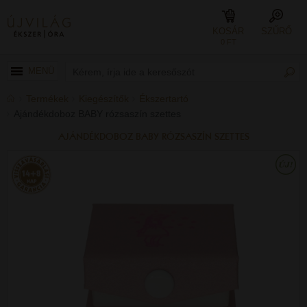
KOSÁR
SZŰRŐ
0 FT
MENÜ
Termékek
Kiegészítők
Ékszertartó
Ajándékdoboz BABY rózsaszín szettes
AJÁNDÉKDOBOZ BABY RÓZSASZÍN SZETTES