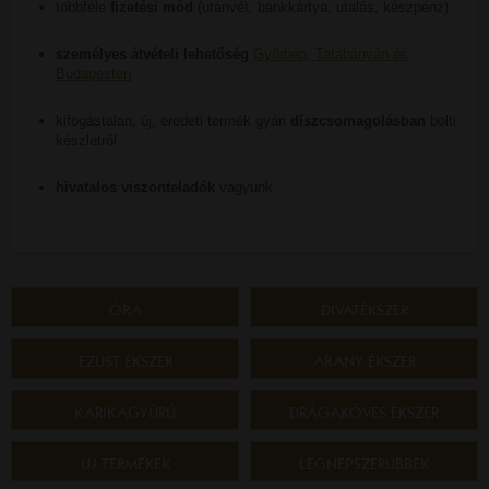
többféle
fizetési mód
(utánvét, bankkártya, utalás, készpénz)
személyes átvételi lehetőség
Győrben, Tatabányán és
Budapesten
kifogástalan, új, eredeti termék gyári
díszcsomagolásban
bolti
készletről
hivatalos viszonteladók
vagyunk
ÓRA
DIVATÉKSZER
EZÜST ÉKSZER
ARANY ÉKSZER
KARIKAGYŰRŰ
DRÁGAKÖVES ÉKSZER
ÚJ TERMÉKEK
LEGNÉPSZERŰBBEK