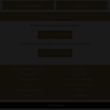
AKCIÓS TERMÉKEK
OUTLET
ÜGYFÉLSZOLGÁLAT
Rendeléssel kapcsolatos kérdések:
+36-30-871-5663
Termékek tulajdonságaival kapcsolatos kérdések:
+36-30-407-6599
Miért vásároljon nálunk?
Üzleteink
Belépés
Kapcsolat
Regisztráció
Hasznos tudnivalók
Kosár
Garanciális kérdések
Hírlevél feliratkozás
ÁSZF
Hírek
Adatvédelem
Asztali verzió