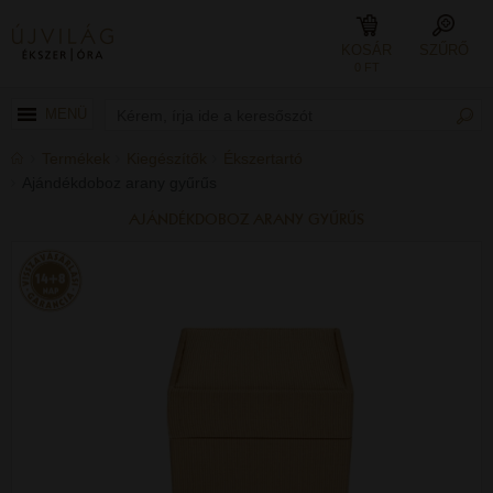
KOSÁR
SZŰRŐ
0 FT
MENÜ
Termékek
Kiegészítők
Ékszertartó
Ajándékdoboz arany gyűrűs
AJÁNDÉKDOBOZ ARANY GYŰRŰS