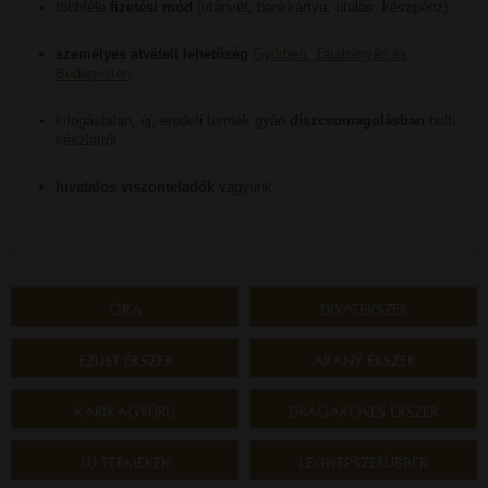
többféle
fizetési mód
(utánvét, bankkártya, utalás, készpénz)
személyes átvételi lehetőség
Győrben, Tatabányán és
Budapesten
kifogástalan, új, eredeti termék gyári
díszcsomagolásban
bolti
készletről
hivatalos viszonteladók
vagyunk
ÓRA
DIVATÉKSZER
EZÜST ÉKSZER
ARANY ÉKSZER
KARIKAGYŰRŰ
DRÁGAKÖVES ÉKSZER
ÚJ TERMÉKEK
LEGNÉPSZERŰBBEK