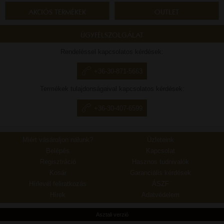
AKCIÓS TERMÉKEK
OUTLET
ÜGYFÉLSZOLGÁLAT
Rendeléssel kapcsolatos kérdések:
+36-30-871-5663
Termékek tulajdonságaival kapcsolatos kérdések:
+36-30-407-6599
Miért vásároljon nálunk?
Üzleteink
Belépés
Kapcsolat
Regisztráció
Hasznos tudnivalók
Kosár
Garanciális kérdések
Hírlevél feliratkozás
ÁSZF
Hírek
Adatvédelem
Asztali verzió