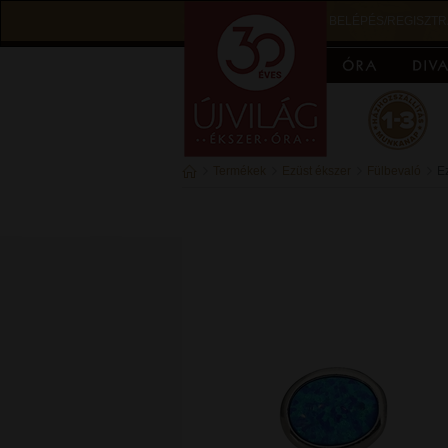
BELÉPÉS/REGISZTR
Termékek
Ezüst ékszer
Fülbevaló
E