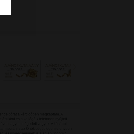
endelt órát a kért időben megkaptam. A
atásukkal és a kollégáik telefonon nyújtott
gével nagyon elégedett vagyok. A későbbi
saim során is az Önök cégét fogom előnyben
eni és ismerőseimnek is ajánlani fogom."