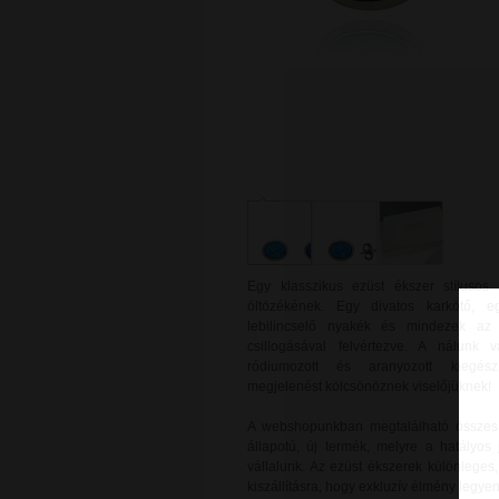
Egy klasszikus ezüst ékszer stílusos 
öltözékének. Egy divatos karkötő, e
lebilincselő nyakék és mindezek az 
csillogásával felvértezve. A nálunk v
ródiumozott és aranyozott kiegészí
megjelenést kölcsönöznek viselőjüknek!
A webshopunkban megtalálható összes e
állapotú, új termék, melyre a hatályos 
vállalunk. Az ezüst ékszerek különlege
kiszállításra, hogy exkluzív élmény legy