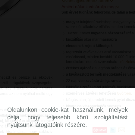
Kívánságlistámhoz adom
Amiért nálunk vásárolja meg
Sok érvet tudnánk felsorolni, de talán a le
magyar
tulajdonú webshop, magyar nyelv
szerviz és alkatrész ellátás minden termé
10ezer Ft felett
ingyenes házhozszállítás
kiszállítás
akár már
másnapra
nincsenek rejtett költségek
regisztrált vevőknek az első vásárláskor
1
vásárlásnál, minden további 10.000 Ft fele
termékekre, nem összevonható -
részletes 
értékes ajándék
a legtöbb órához és éks
a kiválasztott termék megtekintése
vásár
 ametiszt és persze az ékkövek
22 nap
visszavásárlási garancia
siszolt drágakövek szépségébe
többféle
fizetési mód
(utánvét, bankkártya
Aki egy értékálló, örök darabra
személyes átvételi lehetőség
Győrben, 
 keres az nem nyúlhat mellé egy
kifogástalan, új, eredeti termék gyári
dísz
hivatalos viszonteladók
vagyunk
Oldalunkon cookie-kat használunk, melyek
s drágaköves ékszer hivatalos
ellátott, a terméklapon megadott
célja, hogy teljesebb körű szolgáltatást
, kifogástalan állapotú, melyre
nyújtsunk látogatóink részére.
nciát vállalunk. A drágaköves
Save
k kiszállításra, hogy exkluzív