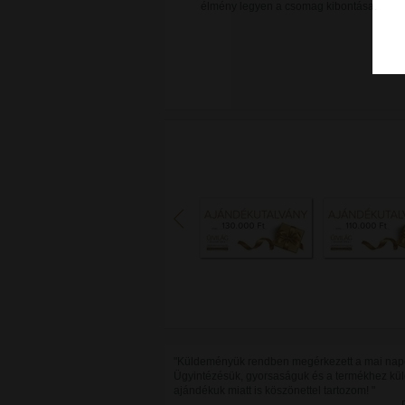
élmény legyen a csomag kibontása.
"Küldeményük rendben megérkezett a mai nap
Ügyintézésük, gyorsaságuk és a termékhez kül
ajándékuk miatt is köszönettel tartozom! "