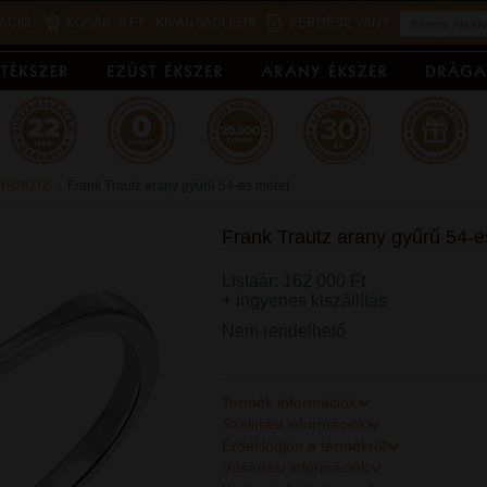
ÁCIÓ
KOSÁR:
0 FT
KÍVÁNSÁGLISTA
KÉRDÉSE VAN?
 TRAUTZ
Frank Trautz arany gyűrű 54-es méret
Frank Trautz arany gyűrű 54-
Listaár: 162 000 Ft
+ ingyenes kiszállítás
Nem rendelhető
Termék információk
Szállítási információk
Érdeklődjön a termékről
Vásárlási információk