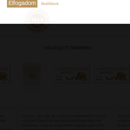
Elfogadom
Beállítások
KIEGÉSZÍTŐ TERMÉKEK
on.
"A Fiam ...-án vette át a számára megrendelt 24 részes
"Különö
dött
óra tároló dobozt az Alle Bevásárlóközpontban lévő
rugalma
üzletükben. Nagyon elégedettek vagyunk, gyönyörű,
meggond