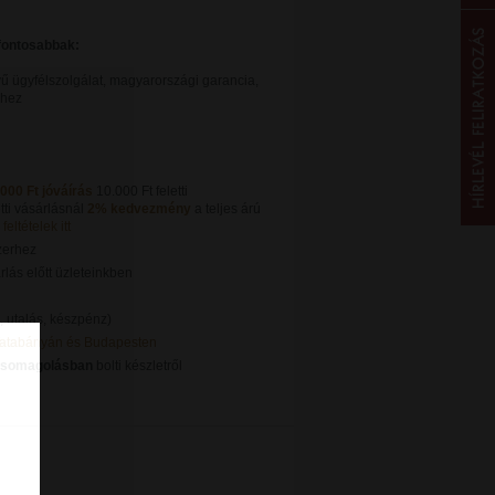
gfontosabbak:
ű ügyfélszolgálat, magyarországi garancia,
khez
.000 Ft jóváírás
10.000 Ft feletti
tti vásárlásnál
2% kedvezmény
a teljes árú
feltételek itt
zerhez
lás előtt üzleteinkben
, utalás, készpénz)
Tatabányán és Budapesten
csomagolásban
bolti készletről