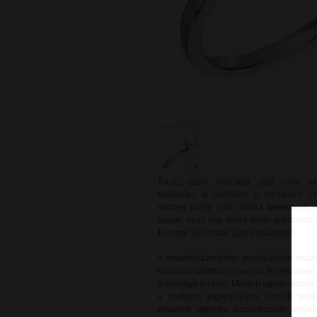
Topáz, rubin, smaragd, zafír, citrin,
királynője, a gyémánt: a mesterien c
minden hölgy első látásra beleszeret. 
vágyik, vagy épp életre szóló ajándékot
14 vagy 18 karátos gyönyörűséggel.
A webáruházunkban megtalálható össze
forrásból származó, magyar fémjelzéssel 
finomságú termék. Minden egyes ékszer új
a hatályos jogszabályok szerinti gara
ékszerek igényes díszdobozban kerülne