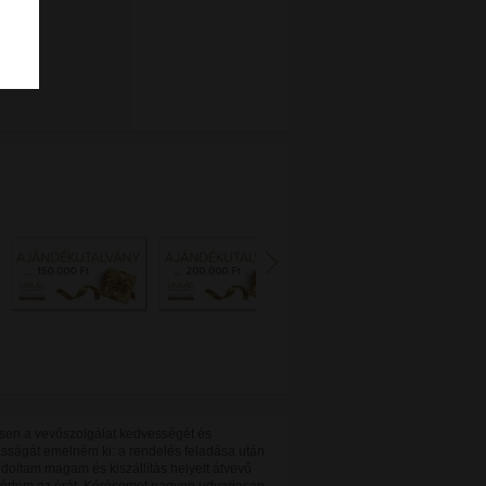
sen a vevőszolgálat kedvességét és
sságát emelném ki: a rendelés feladása után
oltam magam és kiszállítás helyett átvevő