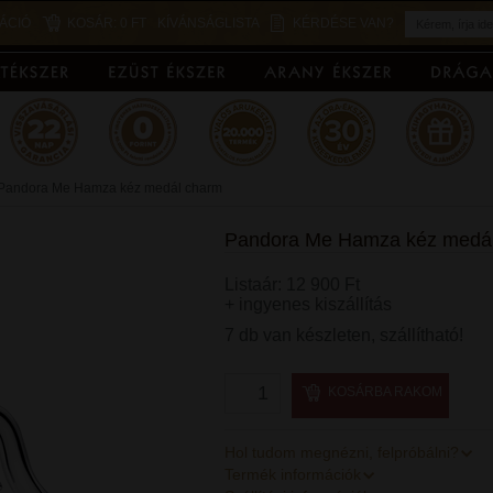
ÁCIÓ
KOSÁR:
0 FT
KÍVÁNSÁGLISTA
KÉRDÉSE VAN?
Pandora Me Hamza kéz medál charm
Pandora Me Hamza kéz medál
Listaár: 12 900 Ft
+ ingyenes kiszállítás
7 db van készleten, szállítható!
KOSÁRBA RAKOM
Hol tudom megnézni, felpróbálni?
Termék információk