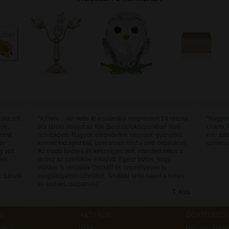
óra, ott
"A Fiam ...-án vette át a számára megrendelt 24 részes
"Nagyon
mre,
óra tároló dobozt az Alle Bevásárlóközpontban lévő
charm. 
mmit
üzletükben. Nagyon elégedettek vagyunk, gyönyörű,
már töb
de
korrekt kidolgozású, pont olyan mint a web oldalukon.
színvon
y volt
Az eladó kedves és készséges volt, értesített mikor a
ani,
doboz az üzletükbe érkezett. Egész biztos, hogy
máskor is rendelek Önöktől és személyesen is
. László
meglátogatom üzletüket. További szép napot a lelkes
és kedves csapatnak!"
T. Kata
ereső
Hírek
Hasznos tudniv