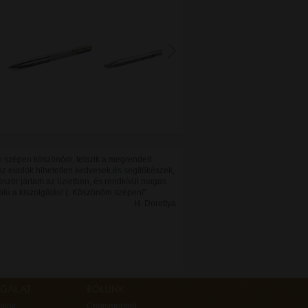
 szépen köszönöm, tetszik a megrendelt
Az eladók hihetetlen kedvesek és segítőkészek,
bször jártam az üzletben, és rendkívül magas
alú a kiszolgálás! (: Köszönöm szépen!"
H. Dorottya
alók
Cégismertető