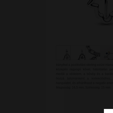
Irányítsd a pozitivitást sterling ezüst H
közepén ragyogó kővel, hátoldalán ped
medál a védelem, a bőség és a baráts
hozzá talizmánként a kollekciódhoz,
hangulatot, és elháríthasd a negatív ene
Magasság: 16,5 mm; Szélesség: 15 mm.