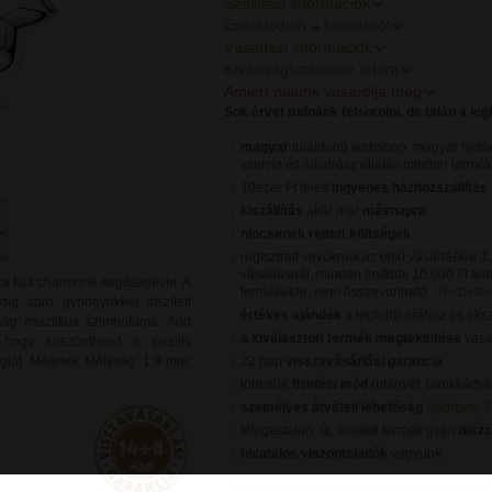
Szállítási információk
Érdeklődjön a termékről
Vásárlási információk
Kívánságlistámhoz adom
Amiért nálunk vásárolja meg
Sok érvet tudnánk felsorolni, de talán a le
magyar
tulajdonú webshop, magyar nyelv
szerviz és alkatrész ellátás minden termé
10ezer Ft felett
ingyenes házhozszállítás
kiszállítás
akár már
másnapra
nincsenek rejtett költségek
regisztrált vevőknek az első vásárláskor
1
vásárlásnál, minden további 10.000 Ft fele
amza kéz charmunk segítségével. A
termékekre, nem összevonható -
részletes 
ig apró gyöngyökkel díszített
értékes ajándék
a legtöbb órához és éks
ág misztikus szimbóluma. Add
a kiválasztott termék megtekintése
vásár
 hogy köszönthesd a pozitív
rgiát. Méretek: Mélység: 1,9 mm;
22 nap
visszavásárlási garancia
többféle
fizetési mód
(utánvét, bankkártya
személyes átvételi lehetőség
Győrben, 
kifogástalan, új, eredeti termék gyári
dísz
hivatalos viszonteladók
vagyunk