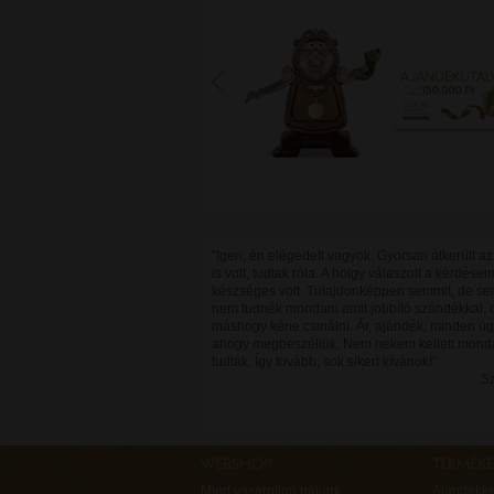
"Igen, én elégedett vagyok. Gyorsan átkerült az 
is volt, tudtak róla. A hölgy válaszolt a kérdései
készséges volt. Tulajdonképpen semmit, de se
nem tudnék mondani amit jobbító szándékkal, 
máshogy kéne csinálni. Ár, ajándék, minden úg
ahogy megbeszéltük. Nem nekem kellett mond
tudták. Így tovább, sok sikert kívánok!"
Sz
Miért vásároljon nálunk
Ajándékk