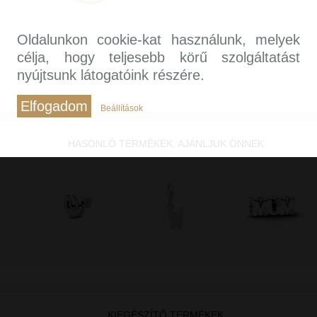
Oldalunkon cookie-kat használunk, melyek
célja, hogy teljesebb körű szolgáltatást
nyújtsunk látogatóink részére.
Elfogadom
Beállítások
HASONLÓ TERMÉKEK, AJÁNLJUK ÖNNEK
KIEGÉSZÍTŐ TERMÉKEK