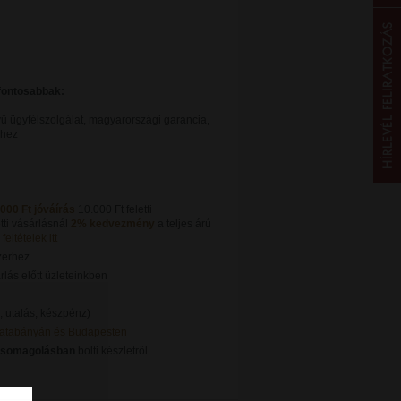
gfontosabbak:
ű ügyfélszolgálat, magyarországi garancia,
khez
.000 Ft jóváírás
10.000 Ft feletti
tti vásárlásnál
2% kedvezmény
a teljes árú
feltételek itt
zerhez
lás előtt üzleteinkben
, utalás, készpénz)
Tatabányán és Budapesten
csomagolásban
bolti készletről