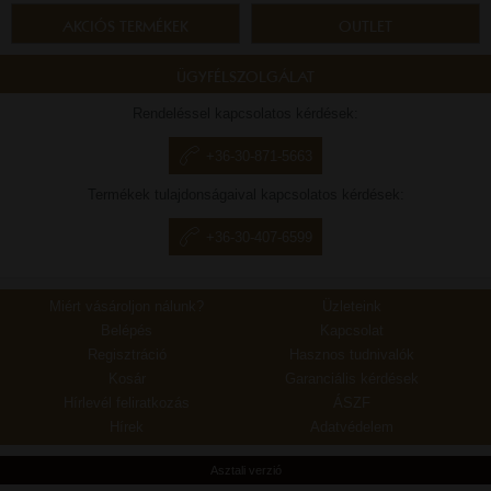
AKCIÓS TERMÉKEK
OUTLET
ÜGYFÉLSZOLGÁLAT
Rendeléssel kapcsolatos kérdések:
+36-30-871-5663
Termékek tulajdonságaival kapcsolatos kérdések:
+36-30-407-6599
Miért vásároljon nálunk?
Üzleteink
Belépés
Kapcsolat
Regisztráció
Hasznos tudnivalók
Kosár
Garanciális kérdések
Hírlevél feliratkozás
ÁSZF
Hírek
Adatvédelem
Asztali verzió