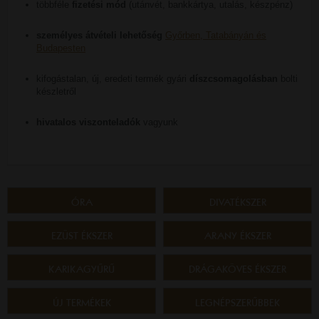
többféle
fizetési mód
(utánvét, bankkártya, utalás, készpénz)
személyes átvételi lehetőség
Győrben, Tatabányán és
Budapesten
kifogástalan, új, eredeti termék gyári
díszcsomagolásban
bolti
készletről
hivatalos viszonteladók
vagyunk
ÓRA
DIVATÉKSZER
EZÜST ÉKSZER
ARANY ÉKSZER
KARIKAGYŰRŰ
DRÁGAKÖVES ÉKSZER
ÚJ TERMÉKEK
LEGNÉPSZERŰBBEK