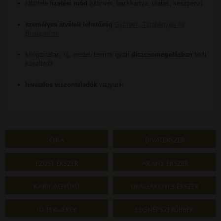
többféle
fizetési mód
(utánvét, bankkártya, utalás, készpénz)
személyes átvételi lehetőség
Győrben, Tatabányán és
Budapesten
kifogástalan, új, eredeti termék gyári
díszcsomagolásban
bolti
készletről
hivatalos viszonteladók
vagyunk
ÓRA
DIVATÉKSZER
EZÜST ÉKSZER
ARANY ÉKSZER
KARIKAGYŰRŰ
DRÁGAKÖVES ÉKSZER
ÚJ TERMÉKEK
LEGNÉPSZERŰBBEK