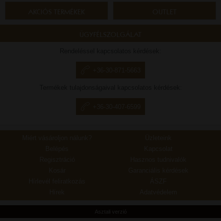
AKCIÓS TERMÉKEK
OUTLET
ÜGYFÉLSZOLGÁLAT
Rendeléssel kapcsolatos kérdések:
+36-30-871-5663
Termékek tulajdonságaival kapcsolatos kérdések:
+36-30-407-6599
Miért vásároljon nálunk?
Üzleteink
Belépés
Kapcsolat
Regisztráció
Hasznos tudnivalók
Kosár
Garanciális kérdések
Hírlevél feliratkozás
ÁSZF
Hírek
Adatvédelem
Asztali verzió