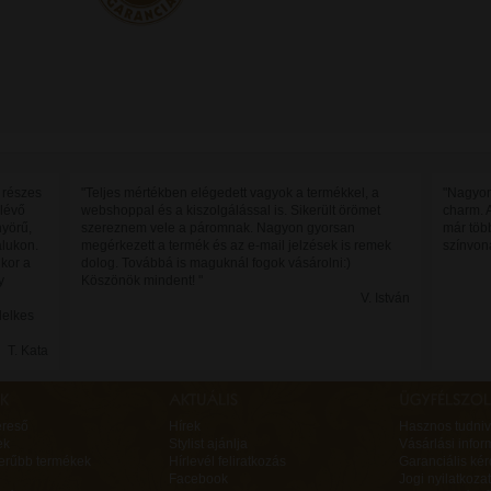
 részes
"Teljes mértékben elégedett vagyok a termékkel, a
"Nagyon
 lévő
webshoppal és a kiszolgálással is. Sikerült örömet
charm. 
yörű,
szereznem vele a páromnak. Nagyon gyorsan
már töb
alukon.
megérkezett a termék és az e-mail jelzések is remek
színvon
ikor a
dolog. Továbbá is maguknál fogok vásárolni:)
y
Köszönök mindent! "
V. István
lelkes
T. Kata
ereső
Hírek
Hasznos tudniv
ek
Stylist ajánlja
Vásárlási infor
erűbb termékek
Hírlevél feliratkozás
Garanciális ké
Facebook
Jogi nyilatkozat