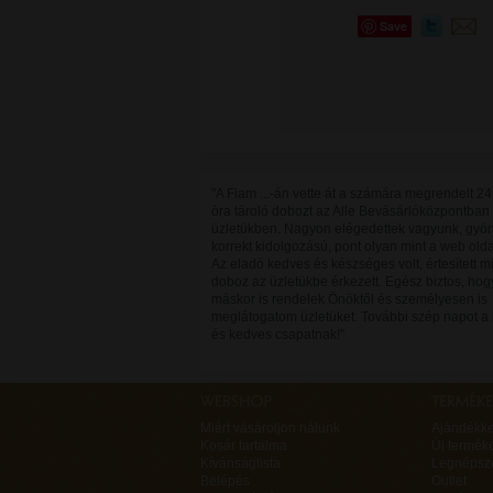
Save
"A Fiam ...-án vette át a számára megrendelt 24
óra tároló dobozt az Alle Bevásárlóközpontban
üzletükben. Nagyon elégedettek vagyunk, gyön
korrekt kidolgozású, pont olyan mint a web old
Az eladó kedves és készséges volt, értesített m
doboz az üzletükbe érkezett. Egész biztos, hog
máskor is rendelek Önöktől és személyesen is
meglátogatom üzletüket. További szép napot a 
és kedves csapatnak!"
Miért vásároljon nálunk
Ajándékk
Kosár tartalma
Új termék
Kívánságlista
Legnépsz
Belépés
Outlet