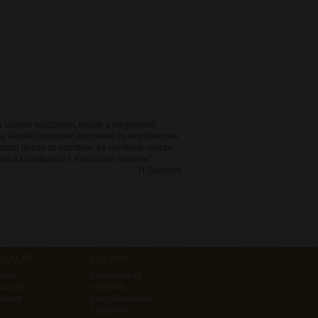
 szépen köszönöm, tetszik a megrendelt
Az eladók hihetetlen kedvesek és segítőkészek,
bször jártam az üzletben, és rendkívül magas
alú a kiszolgálás! (: Köszönöm szépen!"
H. Dorottya
alók
Cégismertető
mációk
Üzleteink
rdések
Szolgáltatásaink
Cégeknek