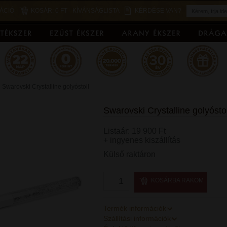
ÁCIÓ
KOSÁR:
0 FT
KÍVÁNSÁGLISTA
KÉRDÉSE VAN?
Swarovski Crystalline golyóstoll
Swarovski Crystalline golyósto
Listaár: 19 900 Ft
+ ingyenes kiszállítás
Külső raktáron
KOSÁRBA RAKOM
Termék információk
Szállítási információk