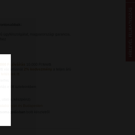
gfontosabbak:
ű ügyfélszolgálat, magyarországi garancia,
khez
.000 Ft jóváírás
10.000 Ft feletti
tti vásárlásnál
2% kedvezmény
a teljes árú
feltételek itt
zerhez
lás előtt üzleteinkben
, utalás, készpénz)
Tatabányán és Budapesten
csomagolásban
bolti készletről