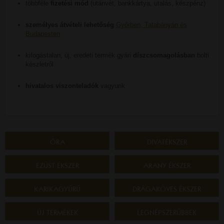
többféle
fizetési mód
(utánvét, bankkártya, utalás, készpénz)
személyes átvételi lehetőség
Győrben, Tatabányán és
Budapesten
kifogástalan, új, eredeti termék gyári
díszcsomagolásban
bolti
készletről
hivatalos viszonteladók
vagyunk
ÓRA
DIVATÉKSZER
EZÜST ÉKSZER
ARANY ÉKSZER
KARIKAGYŰRŰ
DRÁGAKÖVES ÉKSZER
ÚJ TERMÉKEK
LEGNÉPSZERŰBBEK