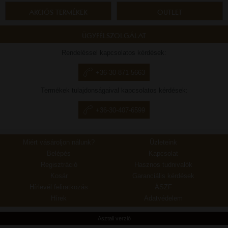
AKCIÓS TERMÉKEK
OUTLET
ÜGYFÉLSZOLGÁLAT
Rendeléssel kapcsolatos kérdések:
+36-30-871-5663
Termékek tulajdonságaival kapcsolatos kérdések:
+36-30-407-6599
Miért vásároljon nálunk?
Üzleteink
Belépés
Kapcsolat
Regisztráció
Hasznos tudnivalók
Kosár
Garanciális kérdések
Hírlevél feliratkozás
ÁSZF
Hírek
Adatvédelem
Asztali verzió