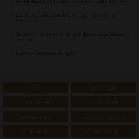
többféle
fizetési mód
(utánvét, bankkártya, utalás, készpénz)
személyes átvételi lehetőség
Győrben, Tatabányán és
Budapesten
kifogástalan, új, eredeti termék gyári
díszcsomagolásban
bolti
készletről
hivatalos viszonteladók
vagyunk
ÓRA
DIVATÉKSZER
EZÜST ÉKSZER
ARANY ÉKSZER
KARIKAGYŰRŰ
DRÁGAKÖVES ÉKSZER
ÚJ TERMÉKEK
LEGNÉPSZERŰBBEK