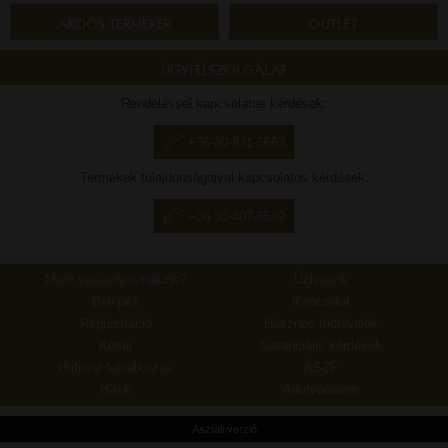
AKCIÓS TERMÉKEK
OUTLET
ÜGYFÉLSZOLGÁLAT
Rendeléssel kapcsolatos kérdések:
+36-30-871-5663
Termékek tulajdonságaival kapcsolatos kérdések:
+36-30-407-6599
Miért vásároljon nálunk?
Üzleteink
Belépés
Kapcsolat
Regisztráció
Hasznos tudnivalók
Kosár
Garanciális kérdések
Hírlevél feliratkozás
ÁSZF
Hírek
Adatvédelem
Asztali verzió