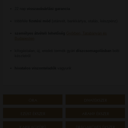
22 nap
visszavásárlási garancia
többféle
fizetési mód
(utánvét, bankkártya, utalás, készpénz)
személyes átvételi lehetőség
Győrben, Tatabányán és
Budapesten
kifogástalan, új, eredeti termék gyári
díszcsomagolásban
bolti
készletről
hivatalos viszonteladók
vagyunk
ÓRA
DIVATÉKSZER
EZÜST ÉKSZER
ARANY ÉKSZER
KARIKAGYŰRŰ
DRÁGAKÖVES ÉKSZER