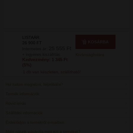
LISTAÁR:
KOSÁRBA
26 900 FT
25 555 Ft
Internetes ár:
+ ingyenes kiszállítás
Kívánságlistára
Kedvezmény: 1 345 Ft
(5%)
1 db van készleten, szállítható!
Hol tudom megnézni, felpróbálni?
Termék információk
Rövid leírás
Szállítási információk
Érdeklődjön a termékről e-mailben
Miért nálunk vásárolja meg ezt a terméket?