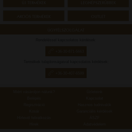
ÚJ TERMÉKEK
LEGNÉPSZERŰBBEK
AKCIÓS TERMÉKEK
OUTLET
ÜGYFÉLSZOLGÁLAT
Rendeléssel kapcsolatos kérdések:
+36-30-871-5663
Termékek tulajdonságaival kapcsolatos kérdések:
+36-30-407-6599
Miért vásároljon nálunk?
Üzleteink
Belépés
Kapcsolat
Regisztráció
Hasznos tudnivalók
Kosár
Garanciális kérdések
Hírlevél feliratkozás
ÁSZF
Hírek
Adatvédelem