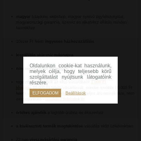
magyar
tulajdonú webshop, magyar nyelvű ügyfélszolgálat,
magyarországi garancia, szerviz és alkatrész ellátás minden
termékhez
10ezer Ft felett
ingyenes házhozszállítás
kiszállítás
akár már
másnapra
Oldalunkon cookie-kat használunk,
nincsenek rejtett költségek
melyek célja, hogy teljesebb körű
szolgáltatást nyújtsunk látogatóink
regisztrált vevőknek az első vásárláskor
1.000 Ft
részére.
jóváírás
10.000 Ft feletti vásárlásnál, minden további 10.000 Ft
ELFOGADOM
Beállítások
feletti vásárlásnál
2% kedvezmény
a teljes árú termékekre, nem
összevonható -
részletes feltételek itt
értékes ajándék
a legtöbb órához és ékszerhez
a kiválasztott termék megtekintése
vásárlás előtt üzleteinkben
22 nap
visszavásárlási garancia