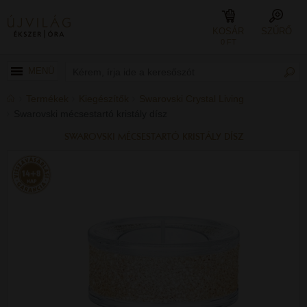
KOSÁR
SZŰRŐ
0 FT
MENÜ
Termékek
Kiegészítők
Swarovski Crystal Living
Swarovski mécsestartó kristály dísz
SWAROVSKI MÉCSESTARTÓ KRISTÁLY DÍSZ