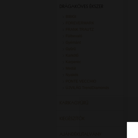
DRÁGAKÖVES ÉKSZER
BIBIGI
FOREVERMARK
FRANK TRAUTZ
Fülbevaló
Gyémánt
Gyűrű
Karkötő
Karperec
Medál
Nyakék
PONTE VECCHIO
ÚJVILÁG TrendDiamonds
KARIKAGYŰRŰ
KIEGÉSZÍTŐK
AJÁNDÉKUTALVÁNY