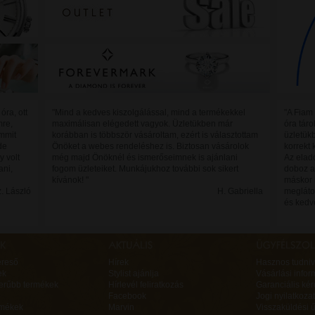
óra, ott
"Mind a kedves kiszolgálással, mind a termékekkel
"A Fiam 
mre,
maximálisan elégedett vagyok. Üzletükben már
óra tár
mmit
korábban is többször vásároltam, ezért is választottam
üzletük
de
Önöket a webes rendeléshez is. Biztosan vásárolok
korrekt 
y volt
még majd Önöknél és ismerőseimnek is ajánlani
Az eladó
ani,
fogom üzleteiket. Munkájukhoz további sok sikert
doboz a
kívánok! "
máskor 
. László
H. Gabriella
megláto
és kedv
ereső
Hírek
Hasznos tudniv
ek
Stylist ajánlja
Vásárlási infor
erűbb termékek
Hírlevél feliratkozás
Garanciális ké
Facebook
Jogi nyilatkozat
rmékek
Marvin
Visszaküldési ű