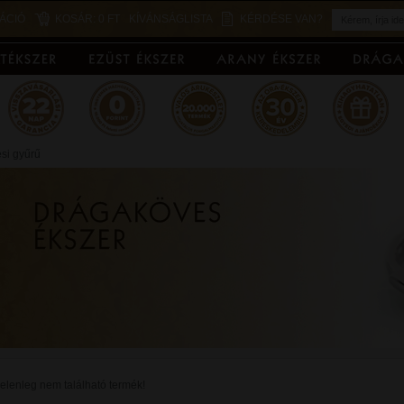
ÁCIÓ
KOSÁR:
0 FT
KÍVÁNSÁGLISTA
KÉRDÉSE VAN?
si gyűrű
elenleg nem található termék!