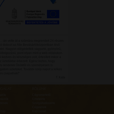
...-án vette át a számára megrendelt 24 részes
oló dobozt az Alle Bevásárlóközpontban lévő
ben. Nagyon elégedettek vagyunk, gyönyörű,
kidolgozású, pont olyan mint a web oldalukon.
 kedves és készséges volt, értesített mikor a
z üzletükbe érkezett. Egész biztos, hogy
is rendelek Önöktől és személyesen is
gatom üzletüket. További szép napot a lelkes
es csapatnak!"
T. Kata
alók
Cégismertető
mációk
Üzleteink
rdések
Szolgáltatásaink
Cégeknek
rlap
Kapcsolat