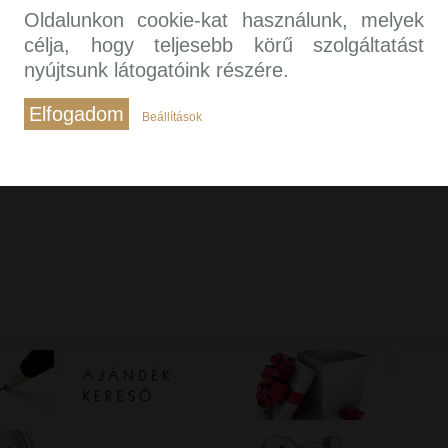
Oldalunkon cookie-kat használunk, melyek
célja, hogy teljesebb körű szolgáltatást
nyújtsunk látogatóink részére.
Elfogadom
Beállítások