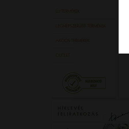
ÚJ TERMÉKEK
LEGNÉPSZERŰBB TERMÉKEK
AKCIÓS TERMÉKEK
OUTLET