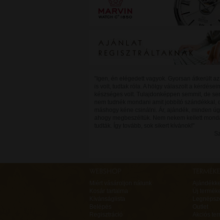
"Igen, én elégedett vagyok. Gyorsan átkerült az 
is volt, tudtak róla. A hölgy válaszolt a kérdései
készséges volt. Tulajdonképpen semmit, de se
nem tudnék mondani amit jobbító szándékkal, 
máshogy kéne csinálni. Ár, ajándék, minden úg
ahogy megbeszéltük. Nem nekem kellett mond
tudták. Így tovább, sok sikert kívánok!"
Sz
Miért vásároljon nálunk
Ajándékk
Kosár tartalma
Új termék
Kívánságlista
Legnépsz
Belépés
Outlet
Regisztráció
Akciós te