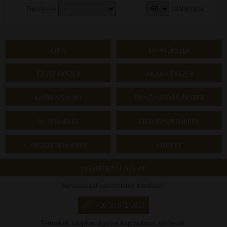
Rendezés
találat/oldal
ÓRA
DIVATÉKSZER
EZÜST ÉKSZER
ARANY ÉKSZER
KARIKAGYŰRŰ
DRÁGAKÖVES ÉKSZER
ÚJ TERMÉKEK
LEGNÉPSZERŰBBEK
AKCIÓS TERMÉKEK
OUTLET
ÜGYFÉLSZOLGÁLAT
Rendeléssel kapcsolatos kérdések:
+36-30-871-5663
Termékek tulajdonságaival kapcsolatos kérdések: