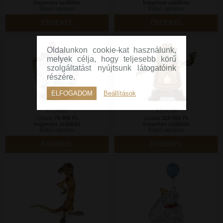
Ingyenes szállítás
Ingyenes szállítás
Külső raktáron
Külső raktáron
ÉRDEKEL
ÉRDEKEL
Oldalunkon cookie-kat használunk,
melyek célja, hogy teljesebb körű
szolgáltatást nyújtsunk látogatóink
részére.
ELFOGADOM
Beállítások
5714992
5714739
Listaár:
79 900 Ft
Listaár:
110 000 Ft
Ingyenes szállítás
Ingyenes szállítás
Külső raktáron
Külső raktáron
ÉRDEKEL
ÉRDEKEL