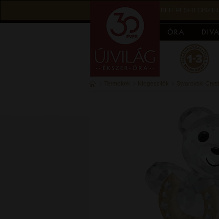
BELÉPÉS/REGISZTR
Termékek
Kiegészítők
Swarovski Cryst