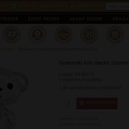
ÁCIÓ
KOSÁR:
0 FT
KÍVÁNSÁGLISTA
KÉRDÉSE VAN?
al Living
Swarovski Kris mackó Szerencsepatkó kristály dísz
Swarovski Kris mackó Szerencs
Listaár: 34 900 Ft
+ ingyenes kiszállítás
1 db van készleten, szállítható!
KOSÁRBA RAKOM
Termék információk
Szállítási információk