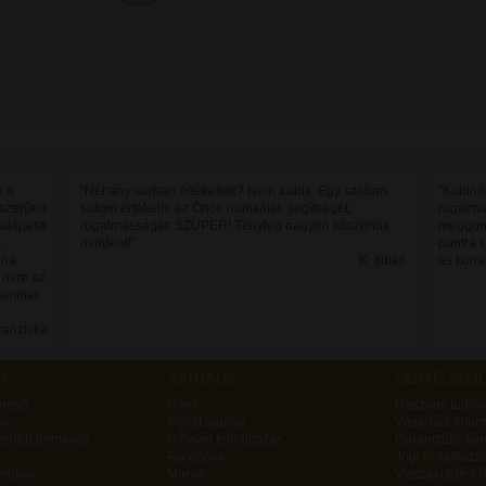
e a
"Néhány sorban értékeljek? Nem tudok. Egy szóban
"Különö
yszerűen
tudom értékelni az Önök munkáját, segítségét,
rugalma
udapesti
rugalmasságát: SZUPER! Tényleg nagyon köszönök
meggond
k
mindent!"
pontra 
lna
K. Ildikó
és korre
 mire az
 aminek
Franziska
ereső
Hírek
Hasznos tudniv
ek
Stylist ajánlja
Vásárlási infor
erűbb termékek
Hírlevél feliratkozás
Garanciális ké
Facebook
Jogi nyilatkozat
rmékek
Marvin
Visszaküldési ű