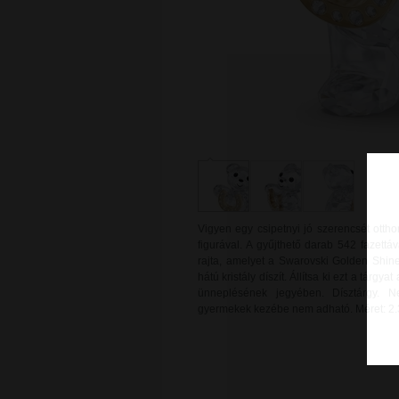
Vigyen egy csipetnyi jó szerencsét ott
figurával. A gyűjthető darab 542 fazettáv
rajta, amelyet a Swarovski Golden Shin
hátú kristály díszít. Állítsa ki ezt a tárgy
ünneplésének jegyében. Dísztárgy. N
gyermekek kezébe nem adható. Méret: 2.3