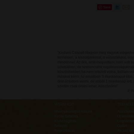
Save
"Kedves Csapat! Nagyon meg vagyok elégedv
termékkel, a kiszolgálással, a választékkal, eg
mindennel. Az óra, amit megvettem, nem volt b
üzletükben, de szerencsére rugalmasságukna
köszönhetően ha nem tetszett volna, tudtam vo
másikat kérni. Az emailben 3 munkanapot írtak,
órát át tudom venni, de ebből 1 munkanap lett,
szintén csak örülni lehet. Köszönöm!"
P. 
Miért vásároljon nálunk
Ajándékk
Kosár tartalma
Új termék
Kívánságlista
Legnépsz
Belépés
Outlet
Regisztráció
Akciós te