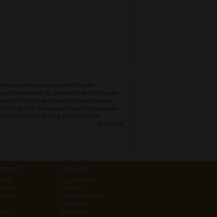
sen a vevőszolgálat kedvességét és
sságát emelném ki: a rendelés feladása után
oltam magam és kiszállítás helyett átvevő
kértem az órát. Kérésemet nagyon udvariasan
kt módon oldották meg, köszönet érte!"
S. György
alók
Cégismertető
mációk
Üzleteink
rdések
Szolgáltatásaink
Cégeknek
rlap
Kapcsolat