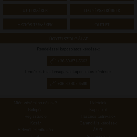
ÚJ TERMÉKEK
LEGNÉPSZERŰBBEK
AKCIÓS TERMÉKEK
OUTLET
ÜGYFÉLSZOLGÁLAT
Rendeléssel kapcsolatos kérdések:
+36-30-871-5663
Termékek tulajdonságaival kapcsolatos kérdések:
+36-30-407-6599
Miért vásároljon nálunk?
Üzleteink
Belépés
Kapcsolat
Regisztráció
Hasznos tudnivalók
Kosár
Garanciális kérdések
Hírlevél feliratkozás
ÁSZF
Hírek
Adatvédelem