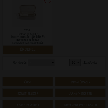
75344
Listaár:14 500 Ft
Internetes ár: 10 150 Ft
Ingyenes szállítás
Készleten van, szállítható!
ÉRDEKEL
Rendezés
találat/oldal
ÓRA
DIVATÉKSZER
EZÜST ÉKSZER
ARANY ÉKSZER
KARIKAGYŰRŰ
DRÁGAKÖVES ÉKSZER