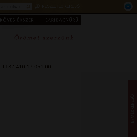
RÉSZLETES KERESŐ
 - T137.410.17.051.00