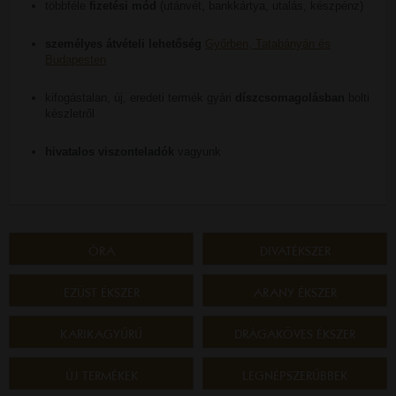
többféle
fizetési mód
(utánvét, bankkártya, utalás, készpénz)
személyes átvételi lehetőség
Győrben, Tatabányán és
Budapesten
kifogástalan, új, eredeti termék gyári
díszcsomagolásban
bolti
készletről
hivatalos viszonteladók
vagyunk
ÓRA
DIVATÉKSZER
EZÜST ÉKSZER
ARANY ÉKSZER
KARIKAGYŰRŰ
DRÁGAKÖVES ÉKSZER
ÚJ TERMÉKEK
LEGNÉPSZERŰBBEK