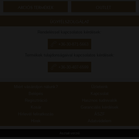
AKCIÓS TERMÉKEK
OUTLET
ÜGYFÉLSZOLGÁLAT
Rendeléssel kapcsolatos kérdések:
+36-30-871-5663
Termékek tulajdonságaival kapcsolatos kérdések:
+36-30-407-6599
Miért vásároljon nálunk?
Üzleteink
Belépés
Kapcsolat
Regisztráció
Hasznos tudnivalók
Kosár
Garanciális kérdések
Hírlevél feliratkozás
ÁSZF
Hírek
Adatvédelem
Asztali verzió