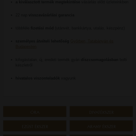
a kiválasztott termék megtekintése
vásárlás előtt üzleteinkben
22 nap
visszavásárlási garancia
többféle
fizetési mód
(utánvét, bankkártya, utalás, készpénz)
személyes átvételi lehetőség
Győrben, Tatabányán és
Budapesten
kifogástalan, új, eredeti termék gyári
díszcsomagolásban
bolti
készletről
hivatalos viszonteladók
vagyunk
ÓRA
DIVATÉKSZER
EZÜST ÉKSZER
ARANY ÉKSZER