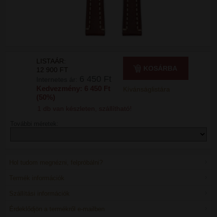
LISTAÁR:
KOSÁRBA
12 900 FT
6 450 Ft
Internetes ár:
Kedvezmény: 6 450 Ft
Kívánságlistára
(50%)
1 db van készleten, szállítható!
További méretek:
Hol tudom megnézni, felpróbálni?
Termék információk
Szállítási információk
Érdeklődjön a termékről e-mailben