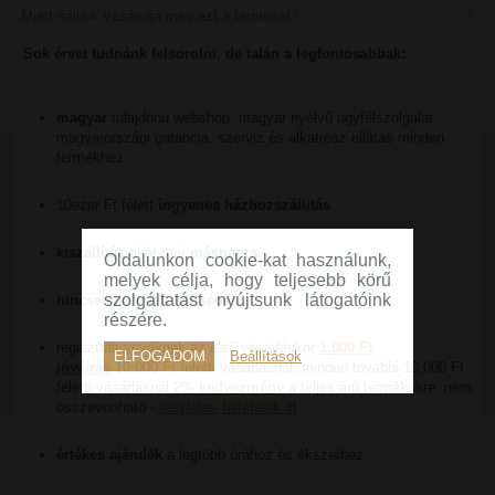
Miért nálunk vásárolja meg ezt a terméket?
Sok érvet tudnánk felsorolni, de talán a legfontosabbak:
magyar
tulajdonú webshop, magyar nyelvű ügyfélszolgálat,
magyarországi garancia, szerviz és alkatrész ellátás minden
termékhez
10ezer Ft felett
ingyenes házhozszállítás
kiszállítás
akár már
másnapra
Oldalunkon cookie-kat használunk,
melyek célja, hogy teljesebb körű
szolgáltatást nyújtsunk látogatóink
nincsenek rejtett költségek
részére.
regisztrált vevőknek az első vásárláskor
1.000 Ft
ELFOGADOM
Beállítások
jóváírás
10.000 Ft feletti vásárlásnál, minden további 10.000 Ft
feletti vásárlásnál
2% kedvezmény
a teljes árú termékekre, nem
összevonható -
részletes feltételek itt
értékes ajándék
a legtöbb órához és ékszerhez