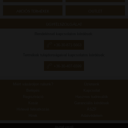
AKCIÓS TERMÉKEK
OUTLET
ÜGYFÉLSZOLGÁLAT
Rendeléssel kapcsolatos kérdések:
+36-30-871-5663
Termékek tulajdonságaival kapcsolatos kérdések:
+36-30-407-6599
Miért vásároljon nálunk?
Üzleteink
Belépés
Kapcsolat
Regisztráció
Hasznos tudnivalók
Kosár
Garanciális kérdések
Hírlevél feliratkozás
ÁSZF
Hírek
Adatvédelem
Asztali verzió