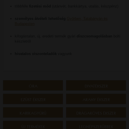
többféle
fizetési mód
(utánvét, bankkártya, utalás, készpénz)
személyes átvételi lehetőség
Győrben, Tatabányán és
Budapesten
kifogástalan, új, eredeti termék gyári
díszcsomagolásban
bolti
készletről
hivatalos viszonteladók
vagyunk
ÓRA
DIVATÉKSZER
EZÜST ÉKSZER
ARANY ÉKSZER
KARIKAGYŰRŰ
DRÁGAKÖVES ÉKSZER
ÚJ TERMÉKEK
LEGNÉPSZERŰBBEK