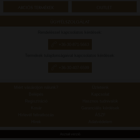
AKCIÓS TERMÉKEK
OUTLET
ÜGYFÉLSZOLGÁLAT
Rendeléssel kapcsolatos kérdések:
+36-30-871-5663
Termékek tulajdonságaival kapcsolatos kérdések:
+36-30-407-6599
Miért vásároljon nálunk?
Üzleteink
Belépés
Kapcsolat
Regisztráció
Hasznos tudnivalók
Kosár
Garanciális kérdések
Hírlevél feliratkozás
ÁSZF
Hírek
Adatvédelem
Asztali verzió