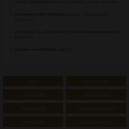
többféle
fizetési mód
(utánvét, bankkártya, utalás, készpénz)
személyes átvételi lehetőség
Győrben, Tatabányán és
Budapesten
kifogástalan, új, eredeti termék gyári
díszcsomagolásban
bolti
készletről
hivatalos viszonteladók
vagyunk
ÓRA
DIVATÉKSZER
EZÜST ÉKSZER
ARANY ÉKSZER
KARIKAGYŰRŰ
DRÁGAKÖVES ÉKSZER
ÚJ TERMÉKEK
LEGNÉPSZERŰBBEK