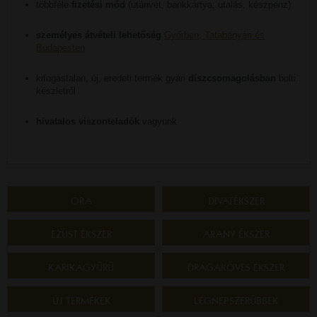
többféle
fizetési mód
(utánvét, bankkártya, utalás, készpénz)
személyes átvételi lehetőség
Győrben, Tatabányán és
Budapesten
kifogástalan, új, eredeti termék gyári
díszcsomagolásban
bolti
készletről
hivatalos viszonteladók
vagyunk
ÓRA
DIVATÉKSZER
EZÜST ÉKSZER
ARANY ÉKSZER
KARIKAGYŰRŰ
DRÁGAKÖVES ÉKSZER
ÚJ TERMÉKEK
LEGNÉPSZERŰBBEK