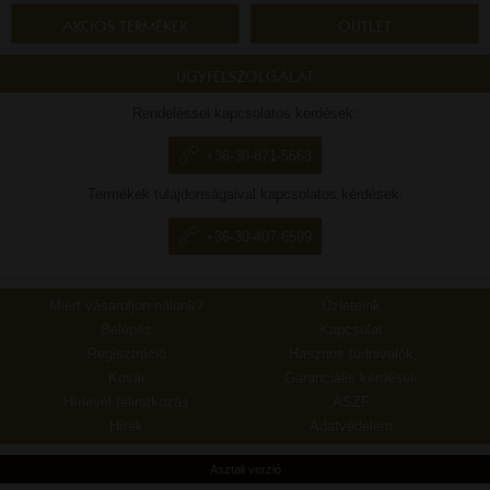
AKCIÓS TERMÉKEK
OUTLET
ÜGYFÉLSZOLGÁLAT
Rendeléssel kapcsolatos kérdések:
+36-30-871-5663
Termékek tulajdonságaival kapcsolatos kérdések:
+36-30-407-6599
Miért vásároljon nálunk?
Üzleteink
Belépés
Kapcsolat
Regisztráció
Hasznos tudnivalók
Kosár
Garanciális kérdések
Hírlevél feliratkozás
ÁSZF
Hírek
Adatvédelem
Asztali verzió