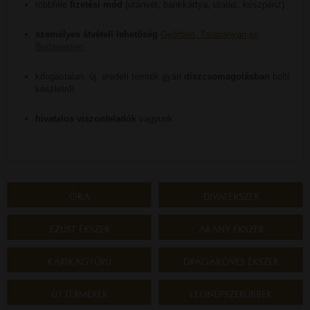
többféle
fizetési mód
(utánvét, bankkártya, utalás, készpénz)
személyes átvételi lehetőség
Győrben, Tatabányán és
Budapesten
kifogástalan, új, eredeti termék gyári
díszcsomagolásban
bolti
készletről
hivatalos viszonteladók
vagyunk
ÓRA
DIVATÉKSZER
EZÜST ÉKSZER
ARANY ÉKSZER
KARIKAGYŰRŰ
DRÁGAKÖVES ÉKSZER
ÚJ TERMÉKEK
LEGNÉPSZERŰBBEK