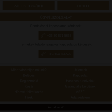
AKCIÓS TERMÉKEK
OUTLET
ÜGYFÉLSZOLGÁLAT
Rendeléssel kapcsolatos kérdések:
+36-30-871-5663
Termékek tulajdonságaival kapcsolatos kérdések:
+36-30-407-6599
Miért vásároljon nálunk?
Üzleteink
Belépés
Kapcsolat
Regisztráció
Hasznos tudnivalók
Kosár
Garanciális kérdések
Hírlevél feliratkozás
ÁSZF
Hírek
Adatvédelem
Asztali verzió