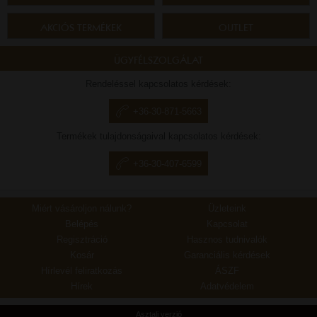
AKCIÓS TERMÉKEK
OUTLET
ÜGYFÉLSZOLGÁLAT
Rendeléssel kapcsolatos kérdések:
+36-30-871-5663
Termékek tulajdonságaival kapcsolatos kérdések:
+36-30-407-6599
Miért vásároljon nálunk?
Üzleteink
Belépés
Kapcsolat
Regisztráció
Hasznos tudnivalók
Kosár
Garanciális kérdések
Hírlevél feliratkozás
ÁSZF
Hírek
Adatvédelem
Asztali verzió