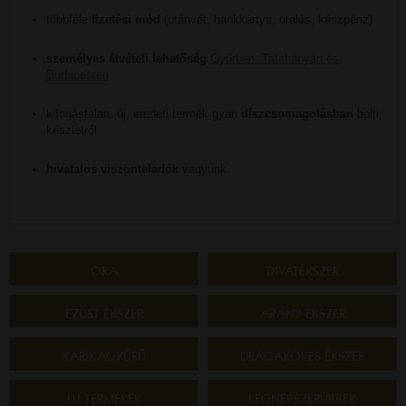
többféle
fizetési mód
(utánvét, bankkártya, utalás, készpénz)
személyes átvételi lehetőség
Győrben, Tatabányán és
Budapesten
kifogástalan, új, eredeti termék gyári
díszcsomagolásban
bolti
készletről
hivatalos viszonteladók
vagyunk
ÓRA
DIVATÉKSZER
EZÜST ÉKSZER
ARANY ÉKSZER
KARIKAGYŰRŰ
DRÁGAKÖVES ÉKSZER
ÚJ TERMÉKEK
LEGNÉPSZERŰBBEK