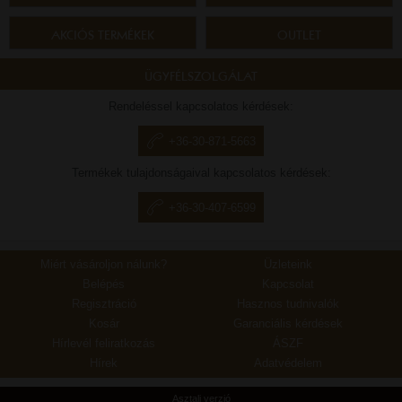
AKCIÓS TERMÉKEK
OUTLET
ÜGYFÉLSZOLGÁLAT
Rendeléssel kapcsolatos kérdések:
+36-30-871-5663
Termékek tulajdonságaival kapcsolatos kérdések:
+36-30-407-6599
Miért vásároljon nálunk?
Üzleteink
Belépés
Kapcsolat
Regisztráció
Hasznos tudnivalók
Kosár
Garanciális kérdések
Hírlevél feliratkozás
ÁSZF
Hírek
Adatvédelem
Asztali verzió