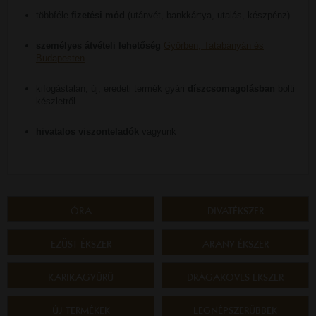
többféle
fizetési mód
(utánvét, bankkártya, utalás, készpénz)
személyes átvételi lehetőség
Győrben, Tatabányán és
Budapesten
kifogástalan, új, eredeti termék gyári
díszcsomagolásban
bolti
készletről
hivatalos viszonteladók
vagyunk
ÓRA
DIVATÉKSZER
EZÜST ÉKSZER
ARANY ÉKSZER
KARIKAGYŰRŰ
DRÁGAKÖVES ÉKSZER
ÚJ TERMÉKEK
LEGNÉPSZERŰBBEK