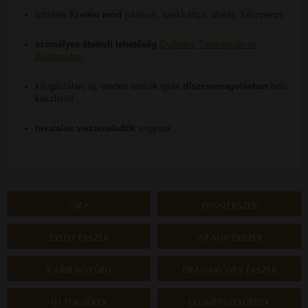
többféle
fizetési mód
(utánvét, bankkártya, utalás, készpénz)
személyes átvételi lehetőség
Győrben, Tatabányán és
Budapesten
kifogástalan, új, eredeti termék gyári
díszcsomagolásban
bolti
készletről
hivatalos viszonteladók
vagyunk
ÓRA
DIVATÉKSZER
EZÜST ÉKSZER
ARANY ÉKSZER
KARIKAGYŰRŰ
DRÁGAKÖVES ÉKSZER
ÚJ TERMÉKEK
LEGNÉPSZERŰBBEK