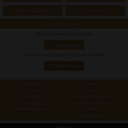
AKCIÓS TERMÉKEK
OUTLET
ÜGYFÉLSZOLGÁLAT
Rendeléssel kapcsolatos kérdések:
+36-30-871-5663
Termékek tulajdonságaival kapcsolatos kérdések:
+36-30-407-6599
Miért vásároljon nálunk?
Üzleteink
Belépés
Kapcsolat
Regisztráció
Hasznos tudnivalók
Kosár
Garanciális kérdések
Hírlevél feliratkozás
ÁSZF
Hírek
Adatvédelem
Asztali verzió