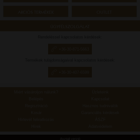
AKCIÓS TERMÉKEK
OUTLET
ÜGYFÉLSZOLGÁLAT
Rendeléssel kapcsolatos kérdések:
+36-30-871-5663
Termékek tulajdonságaival kapcsolatos kérdések:
+36-30-407-6599
Miért vásároljon nálunk?
Üzleteink
Belépés
Kapcsolat
Regisztráció
Hasznos tudnivalók
Kosár
Garanciális kérdések
Hírlevél feliratkozás
ÁSZF
Hírek
Adatvédelem
Asztali verzió