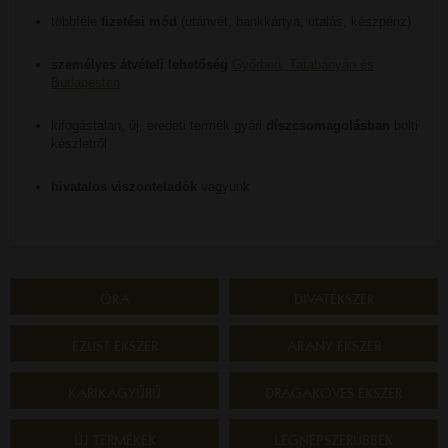
többféle
fizetési mód
(utánvét, bankkártya, utalás, készpénz)
személyes átvételi lehetőség
Győrben, Tatabányán és
Budapesten
kifogástalan, új, eredeti termék gyári
díszcsomagolásban
bolti
készletről
hivatalos viszonteladók
vagyunk
ÓRA
DIVATÉKSZER
EZÜST ÉKSZER
ARANY ÉKSZER
KARIKAGYŰRŰ
DRÁGAKÖVES ÉKSZER
ÚJ TERMÉKEK
LEGNÉPSZERŰBBEK