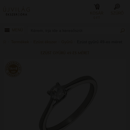
KOSÁR
SZŰRŐ
0 FT
MENÜ
Termékek
Ezüst ékszer
Gyűrű
Ezüst gyűrű 49-es méret
EZÜST GYŰRŰ 49-ES MÉRET