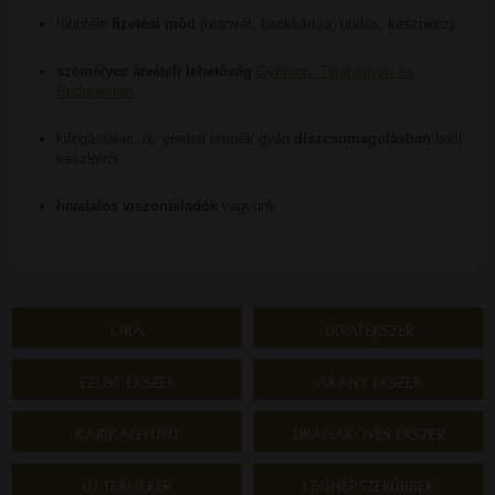
többféle
fizetési mód
(utánvét, bankkártya, utalás, készpénz)
személyes átvételi lehetőség
Győrben, Tatabányán és
Budapesten
kifogástalan, új, eredeti termék gyári
díszcsomagolásban
bolti
készletről
hivatalos viszonteladók
vagyunk
ÓRA
DIVATÉKSZER
EZÜST ÉKSZER
ARANY ÉKSZER
KARIKAGYŰRŰ
DRÁGAKÖVES ÉKSZER
ÚJ TERMÉKEK
LEGNÉPSZERŰBBEK