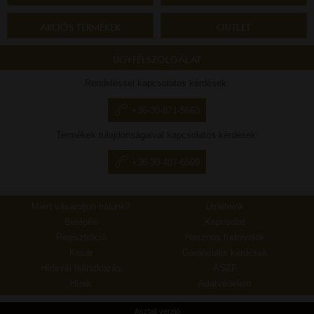
AKCIÓS TERMÉKEK
OUTLET
ÜGYFÉLSZOLGÁLAT
Rendeléssel kapcsolatos kérdések:
+36-30-871-5663
Termékek tulajdonságaival kapcsolatos kérdések:
+36-30-407-6599
Miért vásároljon nálunk?
Üzleteink
Belépés
Kapcsolat
Regisztráció
Hasznos tudnivalók
Kosár
Garanciális kérdések
Hírlevél feliratkozás
ÁSZF
Hírek
Adatvédelem
Asztali verzió