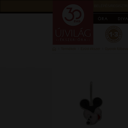
BELÉPÉS/REGISZTR
Termékek
Ezüst ékszer
Gyerek fülbeva