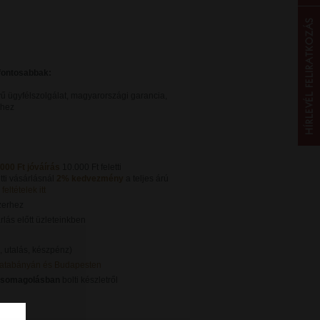
gfontosabbak:
ű ügyfélszolgálat, magyarországi garancia,
khez
.000 Ft jóváírás
10.000 Ft feletti
tti vásárlásnál
2% kedvezmény
a teljes árú
feltételek itt
zerhez
lás előtt üzleteinkben
, utalás, készpénz)
Tatabányán és Budapesten
csomagolásban
bolti készletről