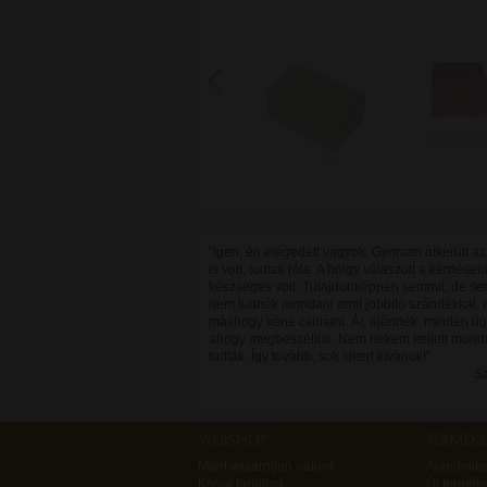
"Igen, én elégedett vagyok. Gyorsan átkerült az 
is volt, tudtak róla. A hölgy válaszolt a kérdései
készséges volt. Tulajdonképpen semmit, de se
nem tudnék mondani amit jobbító szándékkal, 
máshogy kéne csinálni. Ár, ajándék, minden úg
ahogy megbeszéltük. Nem nekem kellett mond
tudták. Így tovább, sok sikert kívánok!"
Sz
Miért vásároljon nálunk
Ajándékk
Kosár tartalma
Új termék