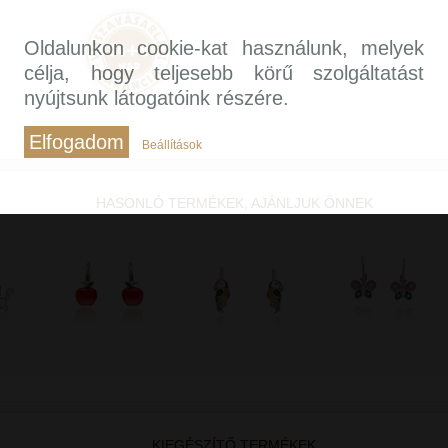
Oldalunkon cookie-kat használunk, melyek
célja, hogy teljesebb körű szolgáltatást
nyújtsunk látogatóink részére.
Elfogadom
Beállítások
HASONLÓ TERMÉKEK, AJÁNLJUK ÖNNEK
KIEGÉSZÍTŐ TERMÉKEK