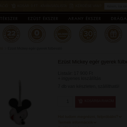
ÁCIÓ
KOSÁR:
0 FT
KÍVÁNSÁGLISTA
KÉRDÉSE VAN?
ló
Ezüst Mickey egér gyerek fülbevaló
Ezüst Mickey egér gyerek fülb
Listaár: 17 900 Ft
+ ingyenes kiszállítás
7 db van készleten, szállítható!
KOSÁRBA RAKOM
Hol tudom megnézni, felpróbálni?
Termék információk