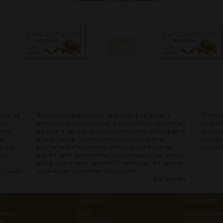
óra, ott
"Kedves Csapat! Nagyon meg vagyok elégedve a
"A megr
mre,
termékkel, a kiszolgálással, a választékkal, egyszerűen
szolgált
mmit
mindennel. Az óra, amit megvettem, nem volt budapesti
segítsé
de
üzletükben, de szerencsére rugalmasságuknak
vásárlá
y volt
köszönhetően ha nem tetszett volna, tudtam volna
részesít
ani,
másikat kérni. Az emailben 3 munkanapot írtak, mire az
órát át tudom venni, de ebből 1 munkanap lett, aminek
. László
szintén csak örülni lehet. Köszönöm!"
P. Franziska
ereső
Hírek
Hasznos tudniv
ek
Stylist ajánlja
Vásárlási infor