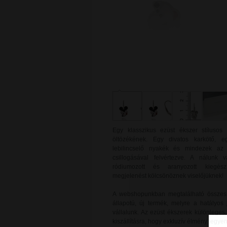
Egy klasszikus ezüst ékszer stílusos 
öltözékének. Egy divatos karkötő, e
lebilincselő nyakék és mindezek az 
csillogásával felvértezve. A nálunk v
ródiumozott és aranyozott kiegészí
megjelenést kölcsönöznek viselőjüknek!
A webshopunkban megtalálható összes e
állapotú, új termék, melyre a hatályos 
vállalunk. Az ezüst ékszerek különlege
kiszállításra, hogy exkluzív élmény legy