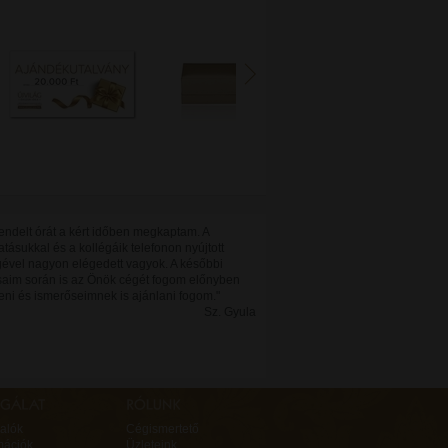
endelt órát a kért időben megkaptam. A
atásukkal és a kollégáik telefonon nyújtott
gével nagyon elégedett vagyok. A későbbi
saim során is az Önök cégét fogom előnyben
eni és ismerőseimnek is ajánlani fogom."
Sz. Gyula
alók
Cégismertető
mációk
Üzleteink