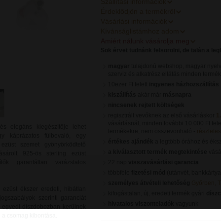
Szállítási információk
Érdeklődjön a termékről
Vásárlási információk
Kívánságlistámhoz adom
Amiért nálunk vásárolja meg
Sok érvet tudnánk felsorolni, de talán a le
magyar
tulajdonú webshop, magyar nyelv
szerviz és alkatrész ellátás minden termé
10ezer Ft felett
ingyenes házhozszállítás
kiszállítás
akár már
másnapra
nincsenek rejtett költségek
regisztrált vevőknek az első vásárláskor
1
vásárlásnál, minden további 10.000 Ft fele
és elegáns kiegészítője lehet
termékekre, nem összevonható -
részletes 
gy káprázatos fülbevaló, egy
értékes ajándék
a legtöbb órához és éks
ezüst szemet gyönyörködtető
a kiválasztott termék megtekintése
vásár
ásárolt 925-ös sterling ezüst
tők garantáltan varázslatos
22 nap
visszavásárlási garancia
többféle
fizetési mód
(utánvét, bankkártya
személyes átvételi lehetőség
Győrben, 
züst ékszer eredeti, hibátlan
kifogástalan, új, eredeti termék gyári
dísz
jogszabályok szerinti garanciát
hivatalos viszonteladók
vagyunk
s, egyedi díszdobozban kerülnek
en a csomag kibontása.