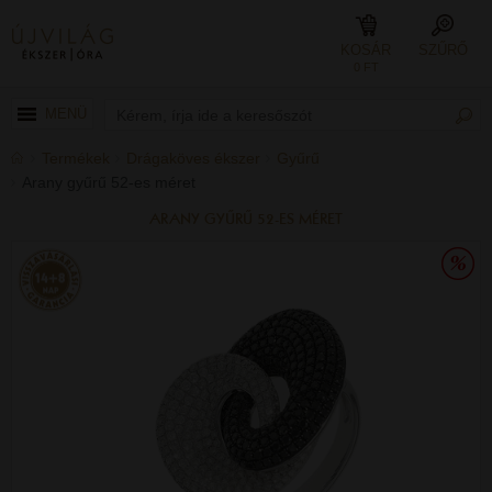
KOSÁR
SZŰRŐ
0 FT
MENÜ
Termékek
Drágaköves ékszer
Gyűrű
Arany gyűrű 52-es méret
ARANY GYŰRŰ 52-ES MÉRET