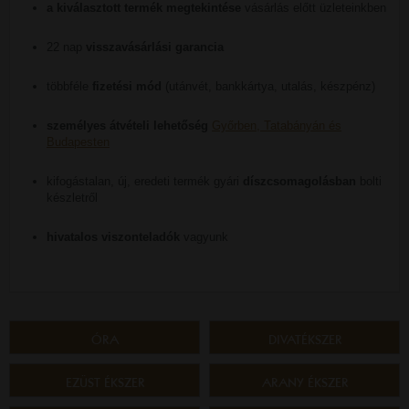
a kiválasztott termék megtekintése
vásárlás előtt üzleteinkben
22 nap
visszavásárlási garancia
többféle
fizetési mód
(utánvét, bankkártya, utalás, készpénz)
személyes átvételi lehetőség
Győrben, Tatabányán és
Budapesten
kifogástalan, új, eredeti termék gyári
díszcsomagolásban
bolti
készletről
hivatalos viszonteladók
vagyunk
ÓRA
DIVATÉKSZER
EZÜST ÉKSZER
ARANY ÉKSZER