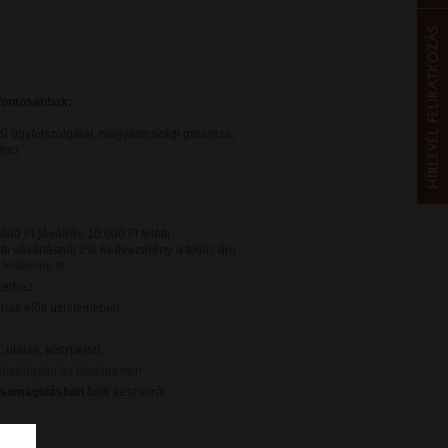
gfontosabbak:
ű ügyfélszolgálat, magyarországi garancia,
khez
.000 Ft jóváírás
10.000 Ft feletti
tti vásárlásnál
2% kedvezmény
a teljes árú
feltételek itt
zerhez
lás előtt üzleteinkben
, utalás, készpénz)
Tatabányán és Budapesten
csomagolásban
bolti készletről