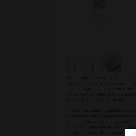
Topáz, rubin, smaragd, zafír, citrin,
királynője, a gyémánt: a mesterien c
minden hölgy első látásra beleszeret. 
vágyik, vagy épp életre szóló ajándékot
14 vagy 18 karátos gyönyörűséggel.
A webáruházunkban megtalálható össze
forrásból származó, magyar fémjelzéssel 
finomságú termék. Minden egyes ékszer új
a hatályos jogszabályok szerinti gara
ékszerek igényes díszdobozban kerülne