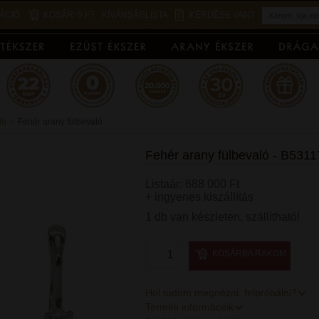
ÁCIÓ
KOSÁR:
0 FT
KÍVÁNSÁGLISTA
KÉRDÉSE VAN?
ló
Fehér arany fülbevaló
Fehér arany fülbevaló - B5311
Listaár: 688 000 Ft
+ ingyenes kiszállítás
1 db van készleten, szállítható!
KOSÁRBA RAKOM
Hol tudom megnézni, felpróbálni?
Termék információk