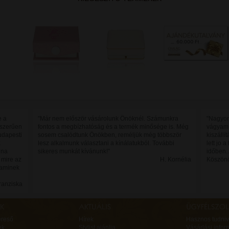
e a
"Már nem először vásárolunk Önöknél. Számunkra
"Nagyon
yszerűen
fontos a megbízhatóság és a termék minősége is. Még
vágyam t
udapesti
sosem csalódtunk Önökben, reméljük még többször
kiszállí
k
lesz alkalmunk választani a kínálatukból. További
lett jo 
lna
sikeres munkát kívánunk!"
időben. 
 mire az
H. Kornélia
Köszönö
 aminek
Franziska
ereső
Hírek
Hasznos tudniv
ek
Stylist ajánlja
Vásárlási infor