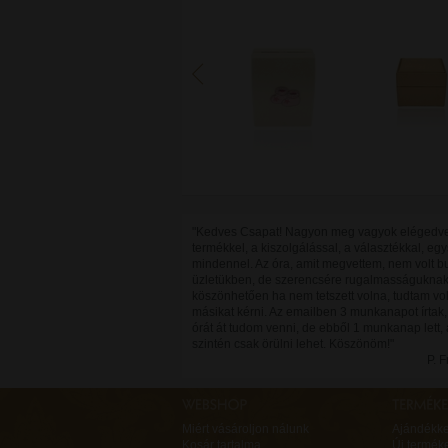
"Kedves Csapat! Nagyon meg vagyok elégedv
termékkel, a kiszolgálással, a választékkal, eg
mindennel. Az óra, amit megvettem, nem volt b
üzletükben, de szerencsére rugalmasságukna
köszönhetően ha nem tetszett volna, tudtam vo
másikat kérni. Az emailben 3 munkanapot írtak,
órát át tudom venni, de ebből 1 munkanap lett,
szintén csak örülni lehet. Köszönöm!"
P. 
Miért vásároljon nálunk
Ajándékk
Kosár tartalma
Új termék