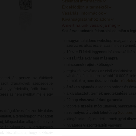
Szállítási információk
Érdeklődjön a termékről
Vásárlási információk
Kívánságlistámhoz adom
Amiért nálunk vásárolja meg
Sok érvet tudnánk felsorolni, de talán a le
magyar
tulajdonú webshop, magyar nyelv
szerviz és alkatrész ellátás minden termé
10ezer Ft felett
ingyenes házhozszállítás
kiszállítás
akár már
másnapra
nincsenek rejtett költségek
regisztrált vevőknek az első vásárláskor
1
vásárlásnál, minden további 10.000 Ft fele
 ametiszt és persze az ékkövek
termékekre, nem összevonható -
részletes 
siszolt drágakövek szépségébe
értékes ajándék
a legtöbb órához és éks
Aki egy értékálló, örök darabra
a kiválasztott termék megtekintése
vásár
 keres az nem nyúlhat mellé egy
22 nap
visszavásárlási garancia
többféle
fizetési mód
(utánvét, bankkártya
s drágaköves ékszer hivatalos
személyes átvételi lehetőség
Győrben, 
ellátott, a terméklapon megadott
kifogástalan, új, eredeti termék gyári
dísz
, kifogástalan állapotú, melyre
hivatalos viszonteladók
vagyunk
nciát vállalunk. A drágaköves
k kiszállításra, hogy exkluzív