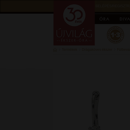
BELÉPÉS/REGISZTR
Termékek
Drágaköves ékszer
Fülbeva