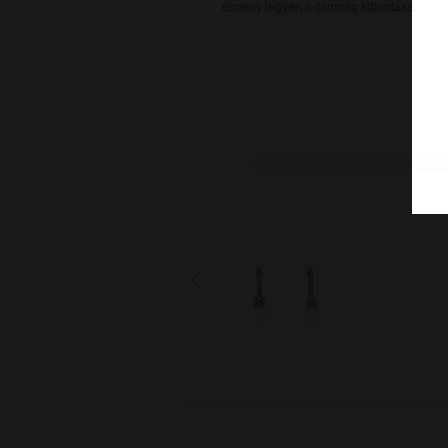
élmény legyen a csomag kibontása.