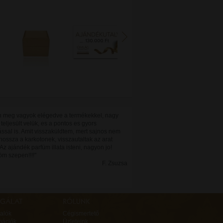
 meg vagyok elégedve a termékekkel, nagy
eljesült velük, es a pontos es gyors
tással is. Amit visszaküldtem, mert sajnos nem
a hossza a karkotonek, visszautaltak az arat
Az ajándék parfüm illata isteni, nagyon jo!
m szepen!!!!"
F. Zsuzsa
alók
Cégismertető
mációk
Üzleteink