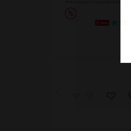
élmény legyen a csomag kibontása.
Save