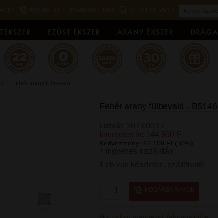
ÁCIÓ
KOSÁR:
0 FT
KÍVÁNSÁGLISTA
KÉRDÉSE VAN?
ló
Fehér arany fülbevaló
Fehér arany fülbevaló - B5146
Listaár: 207 000 Ft
Internetes ár: 144 900 Ft
Kedvezmény: 62 100 Ft (30%)
+ ingyenes kiszállítás
1 db van készleten, szállítható!
KOSÁRBA RAKOM
Hol tudom megnézni, felpróbálni?