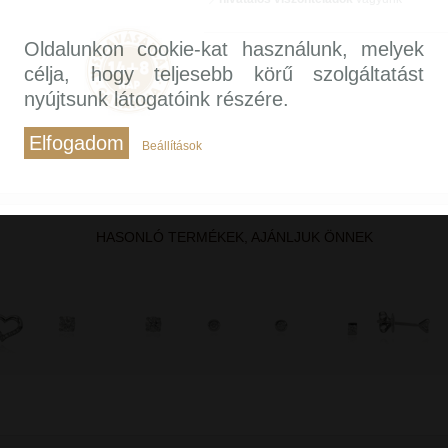
Oldalunkon cookie-kat használunk, melyek
célja, hogy teljesebb körű szolgáltatást
nyújtsunk látogatóink részére.
Elfogadom
Beállítások
HASONLÓ TERMÉKEK, AJÁNLJUK ÖNNEK