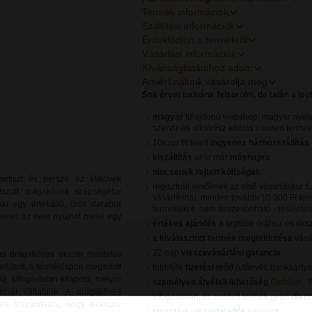
Termék információk
Szállítási információk
Érdeklődjön a termékről
Vásárlási információk
Kívánságlistámhoz adom
Amiért nálunk vásárolja meg
Sok érvet tudnánk felsorolni, de talán a le
magyar
tulajdonú webshop, magyar nyelv
szerviz és alkatrész ellátás minden termé
10ezer Ft felett
ingyenes házhozszállítás
kiszállítás
akár már
másnapra
nincsenek rejtett költségek
 ametiszt és persze az ékkövek
regisztrált vevőknek az első vásárláskor
1
siszolt drágakövek szépségébe
vásárlásnál, minden további 10.000 Ft fele
Aki egy értékálló, örök darabra
termékekre, nem összevonható -
részletes 
 keres az nem nyúlhat mellé egy
értékes ajándék
a legtöbb órához és éks
a kiválasztott termék megtekintése
vásár
22 nap
visszavásárlási garancia
s drágaköves ékszer hivatalos
ellátott, a terméklapon megadott
többféle
fizetési mód
(utánvét, bankkártya
, kifogástalan állapotú, melyre
személyes átvételi lehetőség
Győrben, 
nciát vállalunk. A drágaköves
kifogástalan, új, eredeti termék gyári
dísz
k kiszállításra, hogy exkluzív
hivatalos viszonteladók
vagyunk