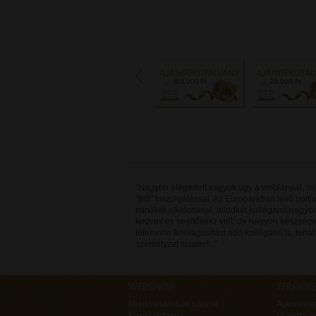
"Nagyon elégedett vagyok úgy a weblappal, mi
"élő" kiszolgálással. Az Europarkban lévő bolt
mindkét alkalommal, mindkét kolléganő nagyo
kedves és segítőkész volt, de nagyon készsége
telefonon felvilágosítást adó kolléganő is, tehát
személyzet szuper!..."
Miért vásároljon nálunk
Ajándékk
Kosár tartalma
Új termék