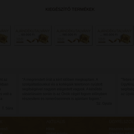
KIEGÉSZÍTŐ TERMÉKEK
nt az
"A megrendelt órát a kért időben megkaptam. A
"Teljes
jukban
szolgáltatásukkal és a kollégáik telefonon nyújtott
Ügyféls
n
segítségével nagyon elégedett vagyok. A későbbi
segítsé
s volt a
vásárlásaim során is az Önök cégét fogom előnyben
az Újvil
 a
részesíteni és ismerőseimnek is ajánlani fogom."
Sz. Gyula
T. Sára
ereső
Hírek
Hasznos tudniv
ek
Stylist ajánlja
Vásárlási infor