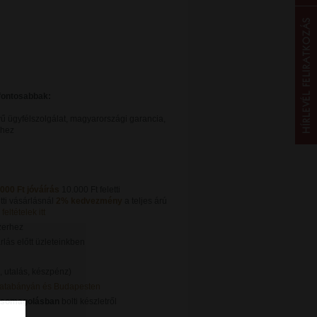
gfontosabbak:
ű ügyfélszolgálat, magyarországi garancia,
khez
.000 Ft jóváírás
10.000 Ft feletti
tti vásárlásnál
2% kedvezmény
a teljes árú
feltételek itt
zerhez
lás előtt üzleteinkben
, utalás, készpénz)
Tatabányán és Budapesten
csomagolásban
bolti készletről