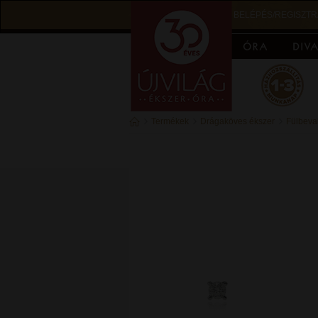
BELÉPÉS/REGISZTR
Termékek
Drágaköves ékszer
Fülbeva