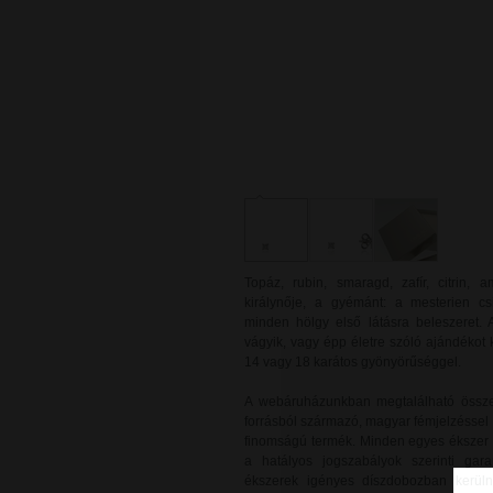
Topáz, rubin, smaragd, zafír, citrin,
királynője, a gyémánt: a mesterien c
minden hölgy első látásra beleszeret. 
vágyik, vagy épp életre szóló ajándékot
14 vagy 18 karátos gyönyörűséggel.
A webáruházunkban megtalálható össze
forrásból származó, magyar fémjelzéssel 
finomságú termék. Minden egyes ékszer új
a hatályos jogszabályok szerinti gara
ékszerek igényes díszdobozban kerülne