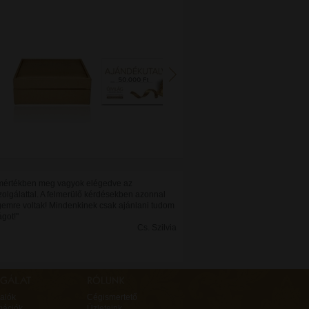
 mértékben meg vagyok elégedve az
zolgálattal. A felmerülő kérdésekben azonnal
gemre voltak! Mindenkinek csak ajánlani tudom
ágot!"
Cs. Szilvia
alók
Cégismertető
mációk
Üzleteink