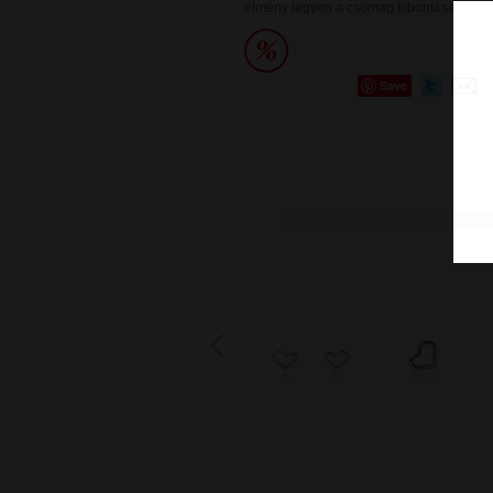
élmény legyen a csomag kibontása.
Save