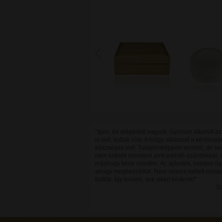
"Igen, én elégedett vagyok. Gyorsan átkerült az 
is volt, tudtak róla. A hölgy válaszolt a kérdései
készséges volt. Tulajdonképpen semmit, de se
nem tudnék mondani amit jobbító szándékkal, 
máshogy kéne csinálni. Ár, ajándék, minden úg
ahogy megbeszéltük. Nem nekem kellett mond
tudták. Így tovább, sok sikert kívánok!"
Sz