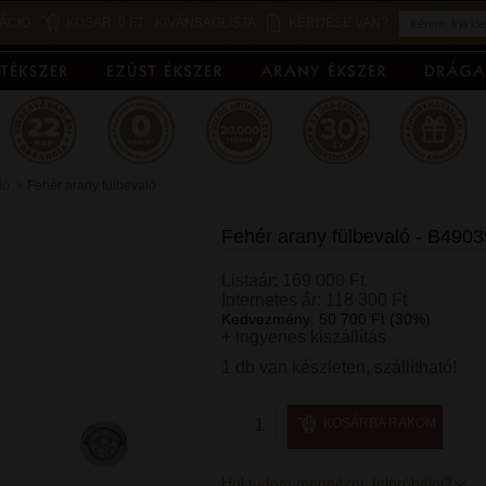
ÁCIÓ
KOSÁR:
0 FT
KÍVÁNSÁGLISTA
KÉRDÉSE VAN?
ló
Fehér arany fülbevaló
Fehér arany fülbevaló - B4903
Listaár: 169 000 Ft
Internetes ár: 118 300 Ft
Kedvezmény: 50 700 Ft (30%)
+ ingyenes kiszállítás
1 db van készleten, szállítható!
KOSÁRBA RAKOM
Hol tudom megnézni, felpróbálni?