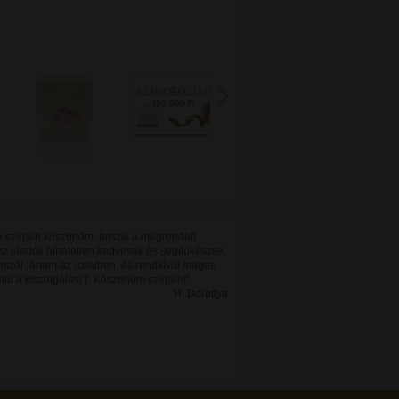
 szépen köszönöm, tetszik a megrendelt
Az eladók hihetetlen kedvesek és segítőkészek,
bször jártam az üzletben, és rendkívül magas
alú a kiszolgálás! (: Köszönöm szépen!"
H. Dorottya