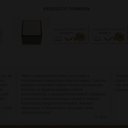
KIEGÉSZÍTŐ TERMÉKEK
óra, ott
"Mind a megrendelt termékkel, mind pedig a
"Nagyon
mre,
kiszolgálással maximálisan elégedett vagyok. Gyorsan,
charm. 
mmit
pontosan és korrektül intéztek mindent munkatársaik,
már töb
de
beleértve az ügyfélszolgálathoz intézett
színvon
y volt
érdeklődésemet, a választott helyre történő szállítást és
ani,
a helyszínen történő személyes átvételt is. A kapott
termék pedig kifogástalan minőségű. Biztosan
. László
legközelebb is Önöket fogom választani, illetve
ajánlani másoknak."
K. Dóra