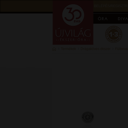
BELÉPÉS/REGISZTR
Termékek
Drágaköves ékszer
Fülbeva