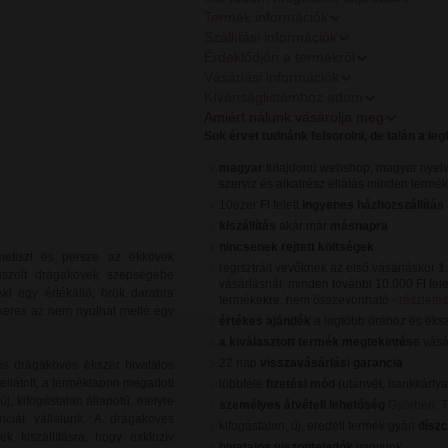
Termék információk
Szállítási információk
Érdeklődjön a termékről
Vásárlási információk
Kívánságlistámhoz adom
Amiért nálunk vásárolja meg
Sok érvet tudnánk felsorolni, de talán a le
magyar
tulajdonú webshop, magyar nyelv
szerviz és alkatrész ellátás minden termé
10ezer Ft felett
ingyenes házhozszállítás
kiszállítás
akár már
másnapra
nincsenek rejtett költségek
 ametiszt és persze az ékkövek
regisztrált vevőknek az első vásárláskor
1
siszolt drágakövek szépségébe
vásárlásnál, minden további 10.000 Ft fele
Aki egy értékálló, örök darabra
termékekre, nem összevonható -
részletes 
 keres az nem nyúlhat mellé egy
értékes ajándék
a legtöbb órához és éks
a kiválasztott termék megtekintése
vásár
22 nap
visszavásárlási garancia
s drágaköves ékszer hivatalos
ellátott, a terméklapon megadott
többféle
fizetési mód
(utánvét, bankkártya
, kifogástalan állapotú, melyre
személyes átvételi lehetőség
Győrben, 
nciát vállalunk. A drágaköves
kifogástalan, új, eredeti termék gyári
dísz
k kiszállításra, hogy exkluzív
hivatalos viszonteladók
vagyunk