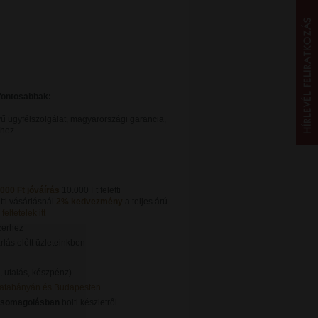
gfontosabbak:
ű ügyfélszolgálat, magyarországi garancia,
khez
.000 Ft jóváírás
10.000 Ft feletti
tti vásárlásnál
2% kedvezmény
a teljes árú
feltételek itt
zerhez
lás előtt üzleteinkben
, utalás, készpénz)
Tatabányán és Budapesten
csomagolásban
bolti készletről