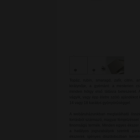
Topáz, rubin, smaragd, zafír, citrin,
királynője, a gyémánt: a mesterien c
minden hölgy első látásra beleszeret. 
vágyik, vagy épp életre szóló ajándékot
14 vagy 18 karátos gyönyörűséggel.
A webáruházunkban megtalálható össze
forrásból származó, magyar fémjelzéssel 
finomságú termék. Minden egyes ékszer új
a hatályos jogszabályok szerinti gara
ékszerek igényes díszdobozban kerülne