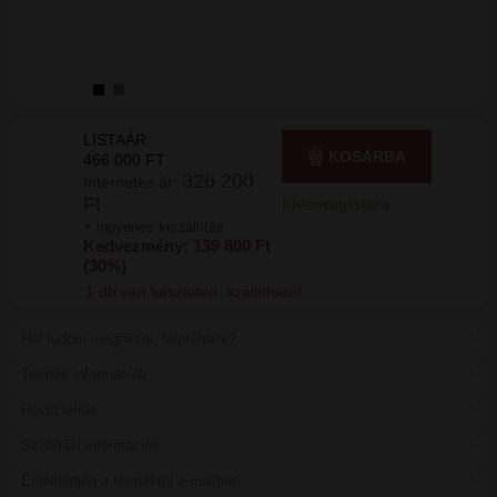
LISTAÁR:
KOSÁRBA
466 000 FT
326 200
Internetes ár:
Ft
Kívánságlistára
+ ingyenes kiszállítás
Kedvezmény: 139 800 Ft
(30%)
1 db van készleten, szállítható!
Hol tudom megnézni, felpróbálni?
Termék információk
Rövid leírás
Szállítási információk
Érdeklődjön a termékről e-mailben