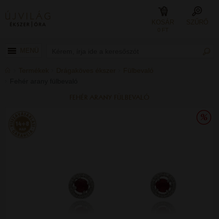
KOSÁR
SZŰRŐ
0 FT
MENÜ
Termékek
Drágaköves ékszer
Fülbevaló
Fehér arany fülbevaló
FEHÉR ARANY FÜLBEVALÓ