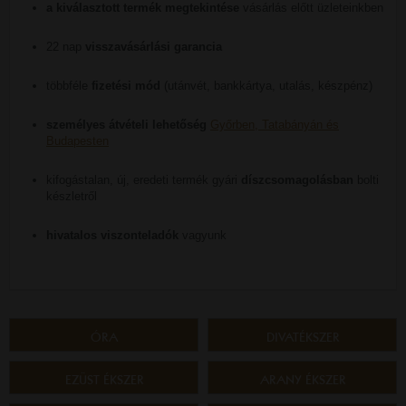
a kiválasztott termék megtekintése
vásárlás előtt üzleteinkben
22 nap
visszavásárlási garancia
többféle
fizetési mód
(utánvét, bankkártya, utalás, készpénz)
személyes átvételi lehetőség
Győrben, Tatabányán és
Budapesten
kifogástalan, új, eredeti termék gyári
díszcsomagolásban
bolti
készletről
hivatalos viszonteladók
vagyunk
ÓRA
DIVATÉKSZER
EZÜST ÉKSZER
ARANY ÉKSZER