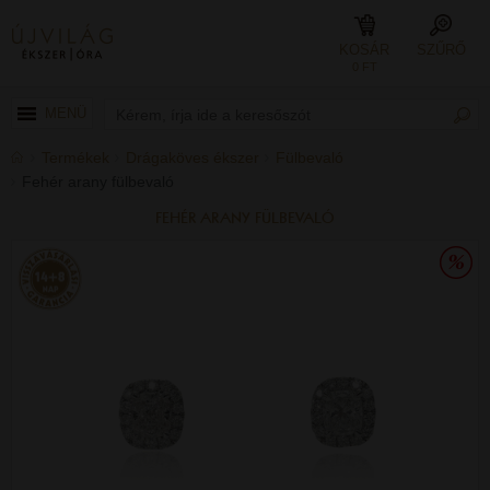
KOSÁR
SZŰRŐ
0 FT
MENÜ
Termékek
Drágaköves ékszer
Fülbevaló
Fehér arany fülbevaló
FEHÉR ARANY FÜLBEVALÓ