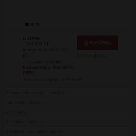
LISTAÁR:
KOSÁRBA
1 218 000 FT
852 600
Internetes ár:
Ft
Kívánságlistára
+ ingyenes kiszállítás
Kedvezmény: 365 400 Ft
(30%)
1 db van készleten, szállítható!
Hol tudom megnézni, felpróbálni?
Termék információk
Rövid leírás
Szállítási információk
Érdeklődjön a termékről e-mailben