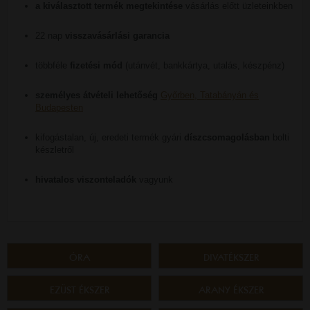
a kiválasztott termék megtekintése
vásárlás előtt üzleteinkben
22 nap
visszavásárlási garancia
többféle
fizetési mód
(utánvét, bankkártya, utalás, készpénz)
személyes átvételi lehetőség
Győrben, Tatabányán és
Budapesten
kifogástalan, új, eredeti termék gyári
díszcsomagolásban
bolti
készletről
hivatalos viszonteladók
vagyunk
ÓRA
DIVATÉKSZER
EZÜST ÉKSZER
ARANY ÉKSZER