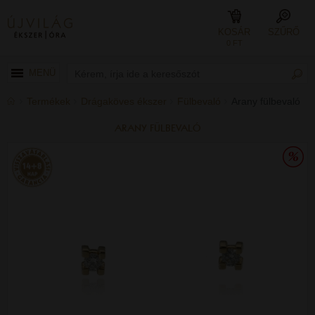
KOSÁR
SZŰRŐ
0 FT
MENÜ
Termékek
Drágaköves ékszer
Fülbevaló
Arany fülbevaló
ARANY FÜLBEVALÓ