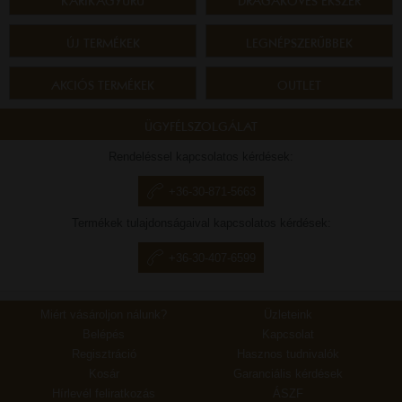
KARIKAGYŰRŰ
DRÁGAKÖVES ÉKSZER
ÚJ TERMÉKEK
LEGNÉPSZERŰBBEK
AKCIÓS TERMÉKEK
OUTLET
ÜGYFÉLSZOLGÁLAT
Rendeléssel kapcsolatos kérdések:
+36-30-871-5663
Termékek tulajdonságaival kapcsolatos kérdések:
+36-30-407-6599
Miért vásároljon nálunk?
Üzleteink
Belépés
Kapcsolat
Regisztráció
Hasznos tudnivalók
Kosár
Garanciális kérdések
Hírlevél feliratkozás
ÁSZF