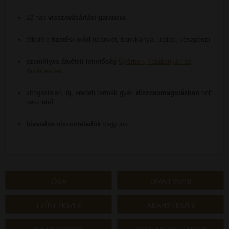
22 nap
visszavásárlási garancia
többféle
fizetési mód
(utánvét, bankkártya, utalás, készpénz)
személyes átvételi lehetőség
Győrben, Tatabányán és
Budapesten
kifogástalan, új, eredeti termék gyári
díszcsomagolásban
bolti
készletről
hivatalos viszonteladók
vagyunk
ÓRA
DIVATÉKSZER
EZÜST ÉKSZER
ARANY ÉKSZER