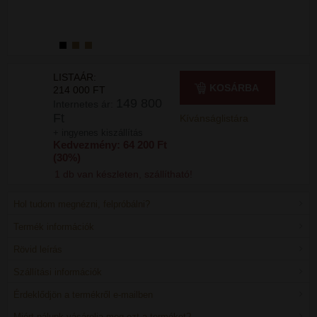
LISTAÁR:
KOSÁRBA
214 000 FT
149 800
Internetes ár:
Ft
Kívánságlistára
+ ingyenes kiszállítás
Kedvezmény: 64 200 Ft
(30%)
1 db van készleten, szállítható!
Hol tudom megnézni, felpróbálni?
Termék információk
Rövid leírás
Szállítási információk
Érdeklődjön a termékről e-mailben
Miért nálunk vásárolja meg ezt a terméket?