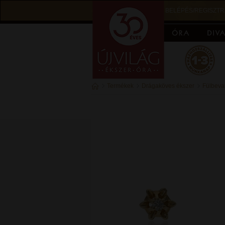
BELÉPÉS/REGISZTR
Termékek
Drágaköves ékszer
Fülbeva