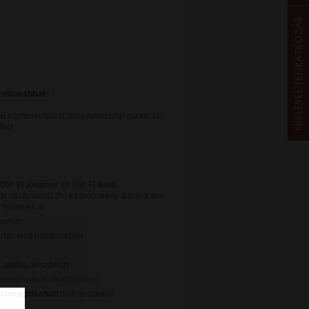
gfontosabbak:
ű ügyfélszolgálat, magyarországi garancia,
khez
.000 Ft jóváírás
10.000 Ft feletti
tti vásárlásnál
2% kedvezmény
a teljes árú
feltételek itt
zerhez
lás előtt üzleteinkben
, utalás, készpénz)
Tatabányán és Budapesten
csomagolásban
bolti készletről