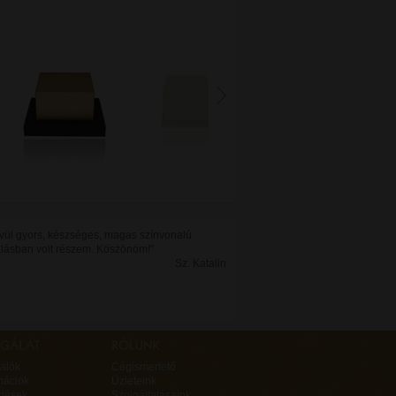
vül gyors, készséges, magas színvonalú
álásban volt részem. Köszönöm!"
Sz. Katalin
alók
Cégismertető
mációk
Üzleteink
rdések
Szolgáltatásaink