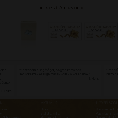
KIEGÉSZÍTŐ TERMÉKEK
delés
"Köszönöm a segítséget, nagyon kedvesek,
"Rendkí
a
segítőkészek és rugalmasak voltak a kolléganők!"
kiszolg
,
H. Nóra
. Másnak
F. Ildikó
ereső
Hírek
Hasznos tudniv
ek
Stylist ajánlja
Vásárlási infor
erűbb termékek
Hírlevél feliratkozás
Garanciális ké