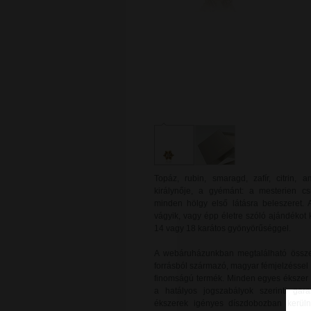
Topáz, rubin, smaragd, zafír, citrin,
királynője, a gyémánt: a mesterien c
minden hölgy első látásra beleszeret. 
vágyik, vagy épp életre szóló ajándékot
14 vagy 18 karátos gyönyörűséggel.
A webáruházunkban megtalálható össze
forrásból származó, magyar fémjelzéssel 
finomságú termék. Minden egyes ékszer új
a hatályos jogszabályok szerinti gara
ékszerek igényes díszdobozban kerülne