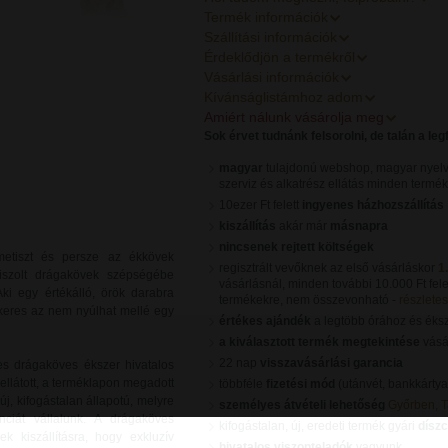
Termék információk
Szállítási információk
Érdeklődjön a termékről
Vásárlási információk
Kívánságlistámhoz adom
Amiért nálunk vásárolja meg
Sok érvet tudnánk felsorolni, de talán a le
magyar
tulajdonú webshop, magyar nyelv
szerviz és alkatrész ellátás minden termé
10ezer Ft felett
ingyenes házhozszállítás
kiszállítás
akár már
másnapra
nincsenek rejtett költségek
 ametiszt és persze az ékkövek
regisztrált vevőknek az első vásárláskor
1
siszolt drágakövek szépségébe
vásárlásnál, minden további 10.000 Ft fele
Aki egy értékálló, örök darabra
termékekre, nem összevonható -
részletes 
 keres az nem nyúlhat mellé egy
értékes ajándék
a legtöbb órához és éks
a kiválasztott termék megtekintése
vásár
22 nap
visszavásárlási garancia
s drágaköves ékszer hivatalos
ellátott, a terméklapon megadott
többféle
fizetési mód
(utánvét, bankkártya
, kifogástalan állapotú, melyre
személyes átvételi lehetőség
Győrben, 
nciát vállalunk. A drágaköves
kifogástalan, új, eredeti termék gyári
dísz
k kiszállításra, hogy exkluzív
hivatalos viszonteladók
vagyunk