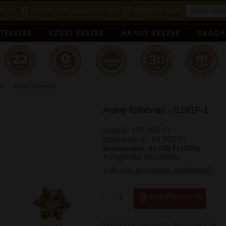
ÁCIÓ
KOSÁR:
0 FT
KÍVÁNSÁGLISTA
KÉRDÉSE VAN?
ló
Arany fülbevaló
Arany fülbevaló - S191F-1
Listaár: 135 000 Ft
Internetes ár: 94 500 Ft
Kedvezmény: 40 500 Ft (30%)
+ ingyenes kiszállítás
1 db van készleten, szállítható!
KOSÁRBA RAKOM
Hol tudom megnézni, felpróbálni?