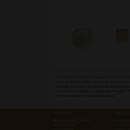
"Köszönöm, mindennel elégedett voltam a ren
során. A rendelt termék olyan volt, amit vártam, 
rendelés állapotáról folyamatosan tájékoztattak
telefonon értesítettek az átvétel lehetőségéről
is szívesen ajánlom szolgáltatásaikat. "
Miért vásároljon nálunk
Ajándékk
Kosár tartalma
Új termék
Kívánságlista
Legnépsz