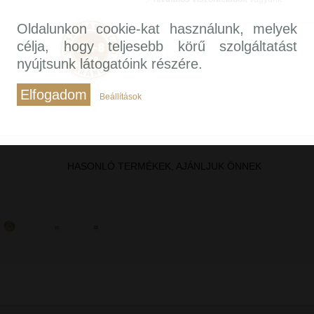
Oldalunkon cookie-kat használunk, melyek
célja, hogy teljesebb körű szolgáltatást
nyújtsunk látogatóink részére.
Elfogadom
Beállítások
HASONLÓ TERMÉKEK, AJÁNLJUK ÖNNEK