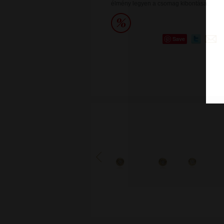
élmény legyen a csomag kibontása.
Save