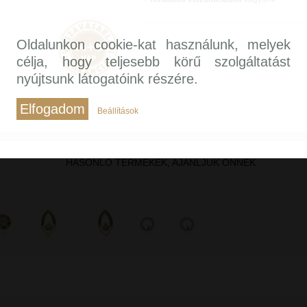
Oldalunkon cookie-kat használunk, melyek
célja, hogy teljesebb körű szolgáltatást
nyújtsunk látogatóink részére.
Elfogadom
Beállítások
HASONLÓ TERMÉKEK, AJÁNLJUK ÖNNEK