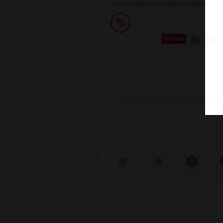
élmény legyen a csomag kibontása.
Save