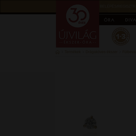
BELÉPÉS/REGISZTR
Termékek
Drágaköves ékszer
Fülbeva