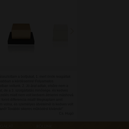
álasztottam a boltjukat, 1. mert önök reagáltak
sabban a kérdésemre! Folyamatos
tban voltunk. 2. Jó árat adtak, elsőre nem a
t, de a 3. szolgáltatás minősége, és kedves
ezelés miatt nem volt kedvem átmenni máshová
 forint differencia miatt! Megkaptam amit
m volna, és személyes átvételnél is kedves volt
ganő! További sikeres működést kívánok!"
Cs. Hugó