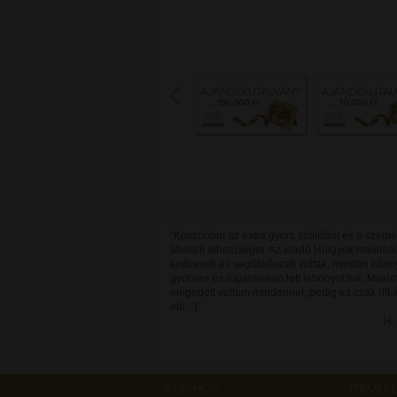
"Köszönöm az extra gyors szállítást és a szemé
átvételi lehetőséget. Az eladó Hölgyek maximá
kedvesek és segítőkészek voltak, minden könn
gyorsan és rugalmasan lett lebonyolítva. Maxi
elégedett voltam mindennel, pedig ez csak ritká
elő :-)"
H.