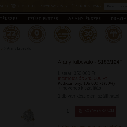
ÁCIÓ
KOSÁR:
0 FT
KÍVÁNSÁGLISTA
KÉRDÉSE VAN?
ló
Arany fülbevaló
Arany fülbevaló - S183/124F
Listaár: 350 000 Ft
Internetes ár: 245 000 Ft
Kedvezmény: 105 000 Ft (30%)
+ ingyenes kiszállítás
1 db van készleten, szállítható!
KOSÁRBA RAKOM
Hol tudom megnézni, felpróbálni?