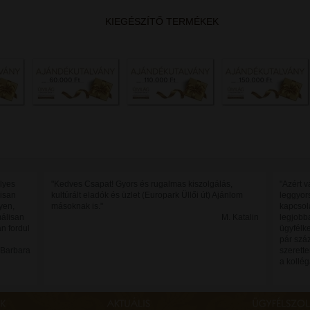
KIEGÉSZÍTŐ TERMÉKEK
lyes
"Kedves Csapat! Gyors és rugalmas kiszolgálás,
"Azért v
lisan
kultúrált eladók és üzlet (Europark Üllői út) Ajánlom
leggyor
yen,
másoknak is."
kapcsola
málisan
M. Katalin
legjobba
n fordul
ügyfélk
pár száz
 Barbara
szerette
a kollé