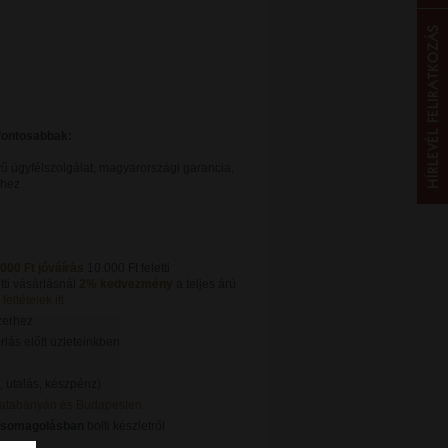
gfontosabbak:
ű ügyfélszolgálat, magyarországi garancia,
khez
.000 Ft jóváírás
10.000 Ft feletti
tti vásárlásnál
2% kedvezmény
a teljes árú
feltételek itt
zerhez
lás előtt üzleteinkben
, utalás, készpénz)
Tatabányán és Budapesten
csomagolásban
bolti készletről