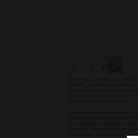
Topáz, rubin, smaragd, zafír, citrin,
királynője, a gyémánt: a mesterien c
minden hölgy első látásra beleszeret. 
vágyik, vagy épp életre szóló ajándékot
14 vagy 18 karátos gyönyörűséggel.
A webáruházunkban megtalálható össze
forrásból származó, magyar fémjelzéssel 
finomságú termék. Minden egyes ékszer új
a hatályos jogszabályok szerinti gara
ékszerek igényes díszdobozban kerülne