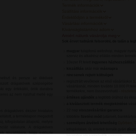
Termék információk
Szállítási információk
Érdeklődjön a termékről
Vásárlási információk
Kívánságlistámhoz adom
Amiért nálunk vásárolja meg
Sok érvet tudnánk felsorolni, de talán a le
magyar
tulajdonú webshop, magyar nyelv
szerviz és alkatrész ellátás minden termé
10ezer Ft felett
ingyenes házhozszállítás
kiszállítás
akár már
másnapra
nincsenek rejtett költségek
 ametiszt és persze az ékkövek
regisztrált vevőknek az első vásárláskor
1
siszolt drágakövek szépségébe
vásárlásnál, minden további 10.000 Ft fele
Aki egy értékálló, örök darabra
termékekre, nem összevonható -
részletes 
 keres az nem nyúlhat mellé egy
értékes ajándék
a legtöbb órához és éks
a kiválasztott termék megtekintése
vásár
22 nap
visszavásárlási garancia
s drágaköves ékszer hivatalos
ellátott, a terméklapon megadott
többféle
fizetési mód
(utánvét, bankkártya
, kifogástalan állapotú, melyre
személyes átvételi lehetőség
Győrben, 
nciát vállalunk. A drágaköves
kifogástalan, új, eredeti termék gyári
dísz
k kiszállításra, hogy exkluzív
hivatalos viszonteladók
vagyunk