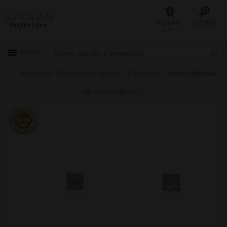
KOSÁR
SZŰRŐ
0 FT
MENÜ
Termékek
Drágaköves ékszer
Fülbevaló
Arany fülbevaló
ARANY FÜLBEVALÓ