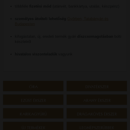
többféle
fizetési mód
(utánvét, bankkártya, utalás, készpénz)
személyes átvételi lehetőség
Győrben, Tatabányán és
Budapesten
kifogástalan, új, eredeti termék gyári
díszcsomagolásban
bolti
készletről
hivatalos viszonteladók
vagyunk
ÓRA
DIVATÉKSZER
EZÜST ÉKSZER
ARANY ÉKSZER
KARIKAGYŰRŰ
DRÁGAKÖVES ÉKSZER
ÚJ TERMÉKEK
LEGNÉPSZERŰBBEK