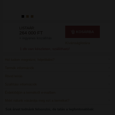
LISTAÁR:
KOSÁRBA
264 000 FT
+ ingyenes kiszállítás
Kívánságlistára
1 db van készleten, szállítható!
Hol tudom megnézni, felpróbálni?
Termék információk
Rövid leírás
Szállítási információk
Érdeklődjön a termékről e-mailben
Miért nálunk vásárolja meg ezt a terméket?
Sok érvet tudnánk felsorolni, de talán a legfontosabbak: