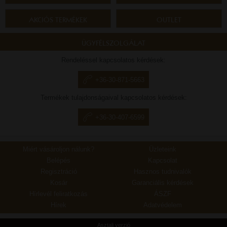
AKCIÓS TERMÉKEK
OUTLET
ÜGYFÉLSZOLGÁLAT
Rendeléssel kapcsolatos kérdések:
+36-30-871-5663
Termékek tulajdonságaival kapcsolatos kérdések:
+36-30-407-6599
Miért vásároljon nálunk?
Üzleteink
Belépés
Kapcsolat
Regisztráció
Hasznos tudnivalók
Kosár
Garanciális kérdések
Hírlevél feliratkozás
ÁSZF
Hírek
Adatvédelem
Asztali verzió