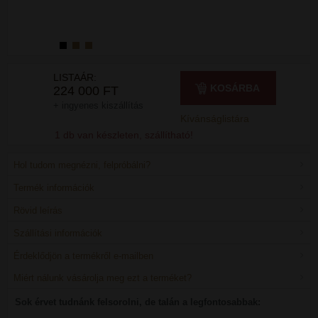
LISTAÁR:
KOSÁRBA
224 000 FT
+ ingyenes kiszállítás
Kívánságlistára
1 db van készleten, szállítható!
Hol tudom megnézni, felpróbálni?
Termék információk
Rövid leírás
Szállítási információk
Érdeklődjön a termékről e-mailben
Miért nálunk vásárolja meg ezt a terméket?
Sok érvet tudnánk felsorolni, de talán a legfontosabbak: