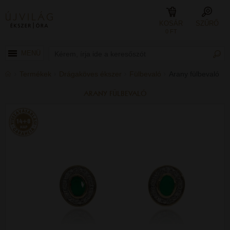
KOSÁR
SZŰRŐ
0 FT
MENÜ
Termékek
Drágaköves ékszer
Fülbevaló
Arany fülbevaló
ARANY FÜLBEVALÓ