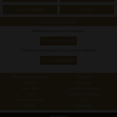
AKCIÓS TERMÉKEK
OUTLET
ÜGYFÉLSZOLGÁLAT
Rendeléssel kapcsolatos kérdések:
+36-30-871-5663
Termékek tulajdonságaival kapcsolatos kérdések:
+36-30-407-6599
Miért vásároljon nálunk?
Üzleteink
Belépés
Kapcsolat
Regisztráció
Hasznos tudnivalók
Kosár
Garanciális kérdések
Hírlevél feliratkozás
ÁSZF
Hírek
Adatvédelem
Asztali verzió