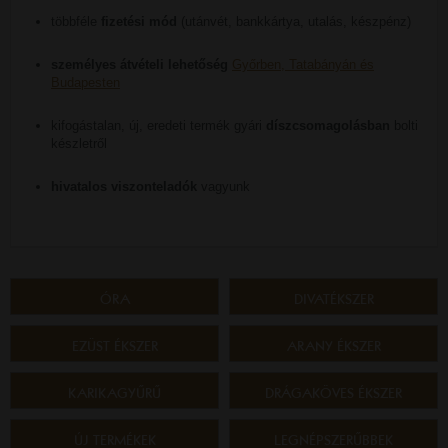
többféle
fizetési mód
(utánvét, bankkártya, utalás, készpénz)
személyes átvételi lehetőség
Győrben, Tatabányán és
Budapesten
kifogástalan, új, eredeti termék gyári
díszcsomagolásban
bolti
készletről
hivatalos viszonteladók
vagyunk
ÓRA
DIVATÉKSZER
EZÜST ÉKSZER
ARANY ÉKSZER
KARIKAGYŰRŰ
DRÁGAKÖVES ÉKSZER
ÚJ TERMÉKEK
LEGNÉPSZERŰBBEK