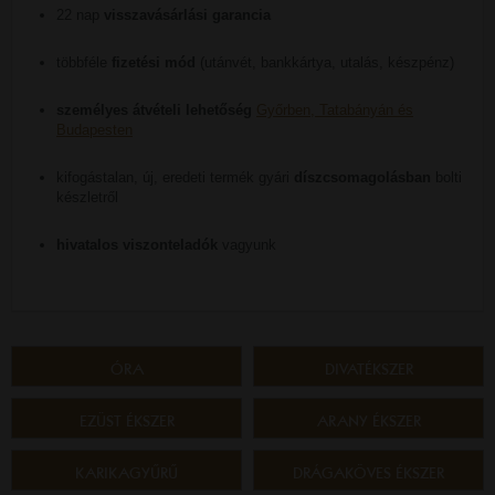
22 nap
visszavásárlási garancia
többféle
fizetési mód
(utánvét, bankkártya, utalás, készpénz)
személyes átvételi lehetőség
Győrben, Tatabányán és
Budapesten
kifogástalan, új, eredeti termék gyári
díszcsomagolásban
bolti
készletről
hivatalos viszonteladók
vagyunk
ÓRA
DIVATÉKSZER
EZÜST ÉKSZER
ARANY ÉKSZER
KARIKAGYŰRŰ
DRÁGAKÖVES ÉKSZER