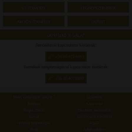
ÚJ TERMÉKEK
LEGNÉPSZERŰBBEK
AKCIÓS TERMÉKEK
OUTLET
ÜGYFÉLSZOLGÁLAT
Rendeléssel kapcsolatos kérdések:
+36-30-871-5663
Termékek tulajdonságaival kapcsolatos kérdések:
+36-30-407-6599
Miért vásároljon nálunk?
Üzleteink
Belépés
Kapcsolat
Regisztráció
Hasznos tudnivalók
Kosár
Garanciális kérdések
Hírlevél feliratkozás
ÁSZF
Hírek
Adatvédelem