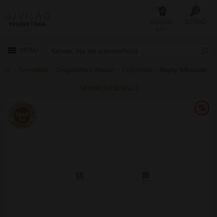
KOSÁR
SZŰRŐ
0 FT
MENÜ
Termékek
Drágaköves ékszer
Fülbevaló
Arany fülbevaló
ARANY FÜLBEVALÓ