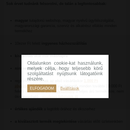
Sok érvet tudnánk felsorolni, de talán a legfontosabbak:
magyar
tulajdonú webshop, magyar nyelvű ügyfélszolgálat,
magyarországi garancia, szerviz és alkatrész ellátás minden
termékhez
10ezer Ft felett
ingyenes házhozszállítás
kiszállítás
akár már
másnapra
Oldalunkon cookie-kat használunk,
melyek célja, hogy teljesebb körű
nincsenek rejtett költségek
szolgáltatást nyújtsunk látogatóink
részére.
regisztrált vevőknek az első vásárláskor
1.000 Ft
jóváírás
10.000 Ft feletti vásárlásnál, minden további 10.000 Ft
ELFOGADOM
Beállítások
feletti vásárlásnál
2% kedvezmény
a teljes árú termékekre, nem
összevonható -
részletes feltételek itt
értékes ajándék
a legtöbb órához és ékszerhez
a kiválasztott termék megtekintése
vásárlás előtt üzleteinkben