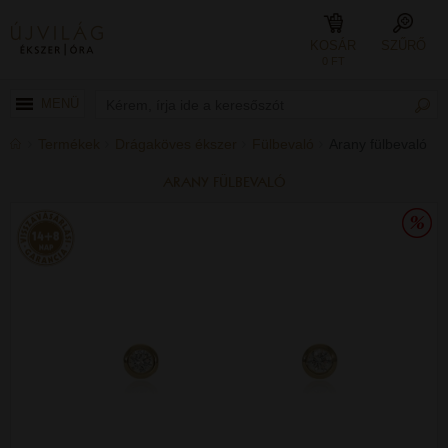
KOSÁR
SZŰRŐ
0 FT
MENÜ
Termékek
Drágaköves ékszer
Fülbevaló
Arany fülbevaló
ARANY FÜLBEVALÓ