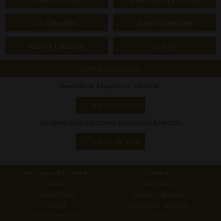
KARIKAGYŰRŰ
DRÁGAKÖVES ÉKSZER
ÚJ TERMÉKEK
LEGNÉPSZERŰBBEK
AKCIÓS TERMÉKEK
OUTLET
ÜGYFÉLSZOLGÁLAT
Rendeléssel kapcsolatos kérdések:
+36-30-871-5663
Termékek tulajdonságaival kapcsolatos kérdések:
+36-30-407-6599
Miért vásároljon nálunk?
Üzleteink
Belépés
Kapcsolat
Regisztráció
Hasznos tudnivalók
Kosár
Garanciális kérdések
Hírlevél feliratkozás
ÁSZF