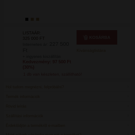
LISTAÁR:
KOSÁRBA
325 000 FT
227 500
Internetes ár:
Ft
Kívánságlistára
+ ingyenes kiszállítás
Kedvezmény: 97 500 Ft
(30%)
1 db van készleten, szállítható!
Hol tudom megnézni, felpróbálni?
Termék információk
Rövid leírás
Szállítási információk
Érdeklődjön a termékről e-mailben
Miért nálunk vásárolja meg ezt a terméket?