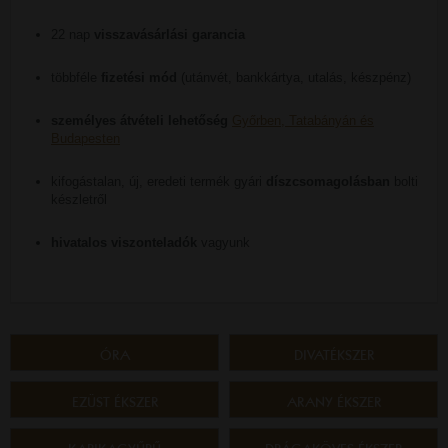
22 nap
visszavásárlási garancia
többféle
fizetési mód
(utánvét, bankkártya, utalás, készpénz)
személyes átvételi lehetőség
Győrben, Tatabányán és
Budapesten
kifogástalan, új, eredeti termék gyári
díszcsomagolásban
bolti
készletről
hivatalos viszonteladók
vagyunk
ÓRA
DIVATÉKSZER
EZÜST ÉKSZER
ARANY ÉKSZER