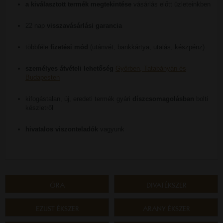
a kiválasztott termék megtekintése
vásárlás előtt üzleteinkben
22 nap
visszavásárlási garancia
többféle
fizetési mód
(utánvét, bankkártya, utalás, készpénz)
személyes átvételi lehetőség
Győrben, Tatabányán és
Budapesten
kifogástalan, új, eredeti termék gyári
díszcsomagolásban
bolti
készletről
hivatalos viszonteladók
vagyunk
ÓRA
DIVATÉKSZER
EZÜST ÉKSZER
ARANY ÉKSZER